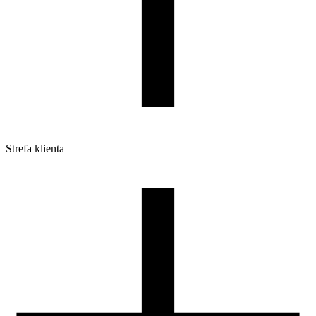
Strefa klienta
Pliki do pobrania
Profile do drukarek 3D
Szpule i opakowania
Zwroty
Reklamacje
Druk 3D - Porady dla początkujących
Jak korzystać z profili ROSA3D?