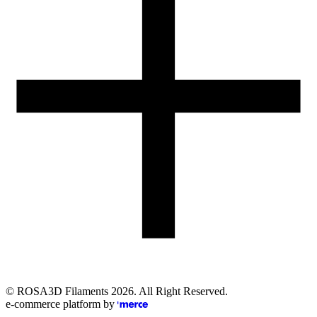
Obsługa zamówień (PL)
+48 698 940 440
Email
eshop@rosa3d.pl
Nasz zespół obsługi klienta jest do Państwa dyspozycji w dni
robocze w godzinach:
od 7:00 do 15:00
Obserwuj nas
©
ROSA3D Filaments
2026
. All Right Reserved.
e-commerce platform by