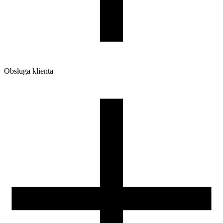
Obsługa klienta
O firmie
Opinie
Regulamin sklepu
Polityka Prywatności oraz Cookies
Zasady zwrotów i reklamacji
Nasza szpula
Kontakt
DLA DYSTRYBUTORÓW