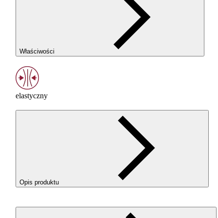
Właściwości
elastyczny
Opis produktu
ROSA3D
ROSA
-Flex 96A w kolorze Transparent
(Przezroczysty) o elastyczny filament
TPU
do drukowania