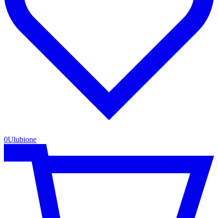
0
Ulubione