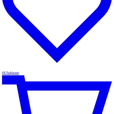
0
Ulubione