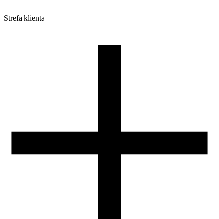
Strefa klienta
Pliki do pobrania
Profile do drukarek 3D
Szpule i opakowania
Zwroty
Reklamacje
Druk 3D - Porady dla początkujących
Jak korzystać z profili ROSA3D?