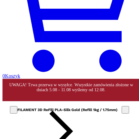
0
Koszyk
FILAMENT 3D ReFill PLA-Silk Gold (Refill 1kg / 1.75mm)