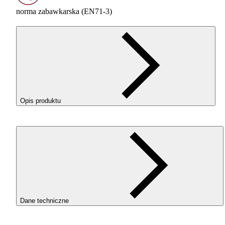
norma zabawkarska (EN71-3)
Opis produktu
Wydruki z filamentu
ROSA
3D
PLA
Silk w kolorze Gold
(Złoty) wyróżniają się eleganckim, jedwabnym połyskiem i
wyglądają luksusowo.
Jeśli chcesz, aby Twój model wyglądał jak gotowy produkt
premium – właśnie znalazłeś właściwy filament.
Dane techniczne
Filament został przebadany zgodnie z normą
EN 71-3
–
europejskim standardem bezpieczeństwa dla zabawek, który
potwierdza, że materiał nie uwalnia ponadnormatywnych ilości