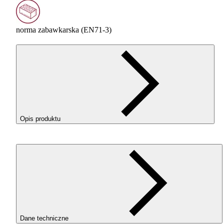
norma zabawkarska (EN71-3)
Opis produktu
Wydruki z filamentu
ROSA
3D
PLA
Silk w kolorze Silver
(srebrny) wyróżniają się eleganckim, jedwabnym połyskiem i
wyglądają luksusowo.
Jeśli chcesz, aby Twój model wyglądał jak gotowy produkt
premium – właśnie znalazłeś właściwy filament.
Dane techniczne