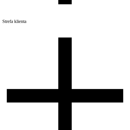
Strefa klienta
Pliki do pobrania
Profile do drukarek 3D
Szpule i opakowania
Zwroty
Reklamacje
Druk 3D - Porady dla początkujących
Jak korzystać z profili ROSA3D?