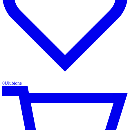
0
Ulubione