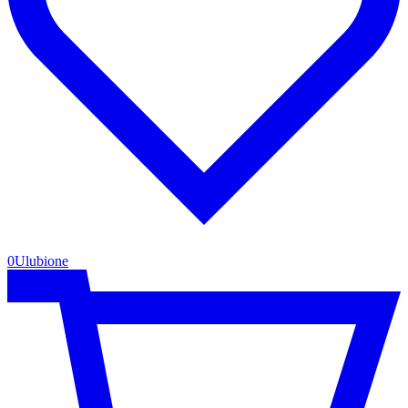
0
Ulubione