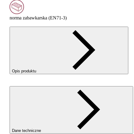
norma zabawkarska (EN71-3)
Opis produktu
Wydruki z filamentu
ROSA
3D
PLA
Silk w kolorze Fuchsia
(Fuksja) wyróżniają się eleganckim, jedwabnym połyskiem i
wyglądają luksusowo.
Jeśli chcesz, aby Twój model wyglądał jak gotowy produkt
premium – właśnie znalazłeś właściwy filament.
Dane techniczne