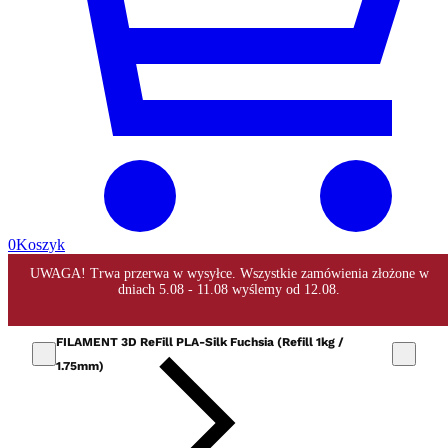
0
Koszyk
FILAMENT 3D ReFill PLA-Silk Fuchsia (Refill 1kg /
1.75mm)