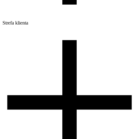
Strefa klienta
Pliki do pobrania
Profile do drukarek 3D
Szpule i opakowania
Zwroty
Reklamacje
Druk 3D - Porady dla początkujących
Jak korzystać z profili ROSA3D?