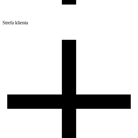
Strefa klienta
Pliki do pobrania
Profile do drukarek 3D
Szpule i opakowania
Zwroty
Reklamacje
Druk 3D - Porady dla początkujących
Jak korzystać z profili ROSA3D?