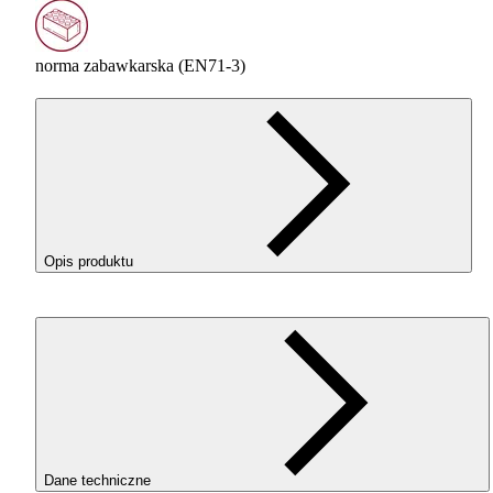
norma zabawkarska (EN71-3)
Opis produktu
Wydruki z filamentu
ROSA
3D
PLA
Silk w kolorze White
(Biały) wyróżniają się eleganckim, jedwabnym połyskiem i
wyglądają luksusowo.
Jeśli chcesz, aby Twój model wyglądał jak gotowy produkt
premium – właśnie znalazłeś właściwy filament.
Dane techniczne