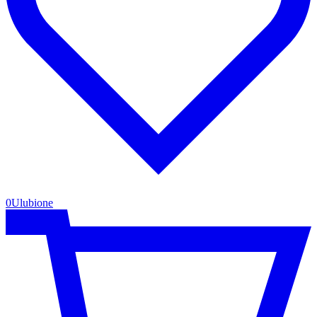
0
Ulubione