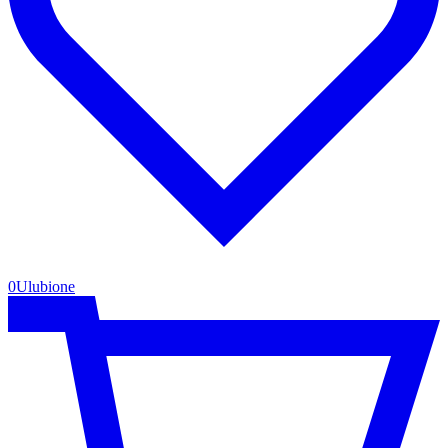
0
Ulubione