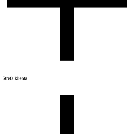
Strefa klienta
Pliki do pobrania
Profile do drukarek 3D
Szpule i opakowania
Zwroty
Reklamacje
Druk 3D - Porady dla początkujących
Jak korzystać z profili ROSA3D?