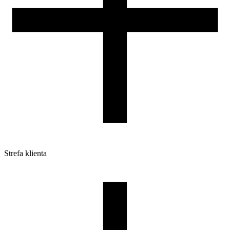
Strefa klienta
Pliki do pobrania
Profile do drukarek 3D
Szpule i opakowania
Zwroty
Reklamacje
Druk 3D - Porady dla początkujących
Jak korzystać z profili ROSA3D?