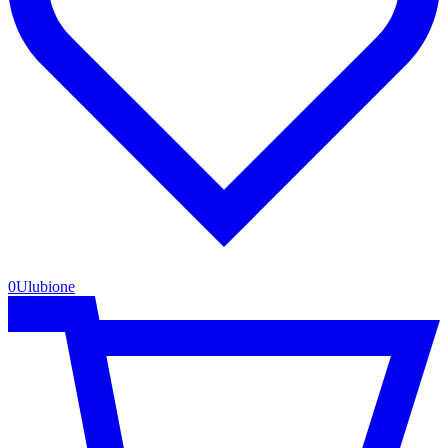
0
Ulubione