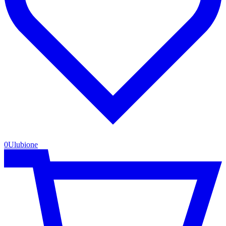
0
Ulubione