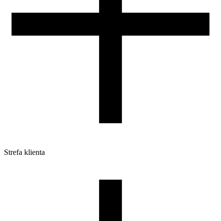
Strefa klienta
Pliki do pobrania
Profile do drukarek 3D
Szpule i opakowania
Zwroty
Reklamacje
Druk 3D - Porady dla początkujących
Jak korzystać z profili ROSA3D?