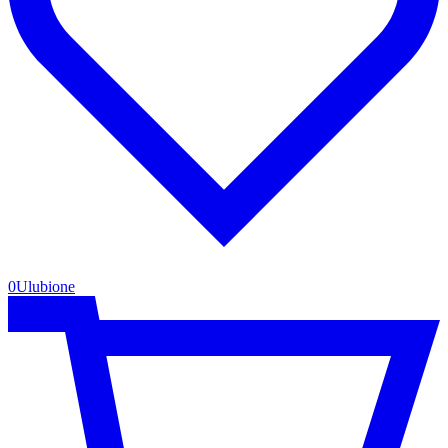
0
Ulubione