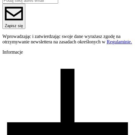
ReFill
ReFill
Seria
PCTG
Nazwa koloru
Zapisz się
Light Gray
Kolor
Wprowadzając i zatwierdzając swoje dane wyrażasz zgodę na
szary
otrzymywanie newslettera na zasadach określonych w
Regulaminie.
Temperatura dyszy [C]
240-270
Informacje
Temperatura stołu [C]
60-80
Nawiew [%]
0-60
Zamknięta komora
zalecana
Warunki suszenia [C/godz]
60/4
Waga szpuli [g]
30
Wymiary szpuli [mm]
99/57/94
Wymiary opakowania [mm]
220/210/65
Waga brutto [g]