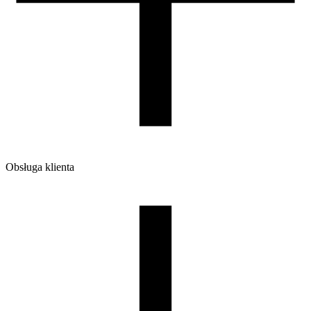
1200
Ilość sztuk w opakowaniu zbiorczym:
7
Obsługa klienta
O firmie
Opinie
Regulamin sklepu
Polityka Prywatności oraz Cookies
Zasady zwrotów i reklamacji
Nasza szpula
Kontakt
DLA DYSTRYBUTORÓW