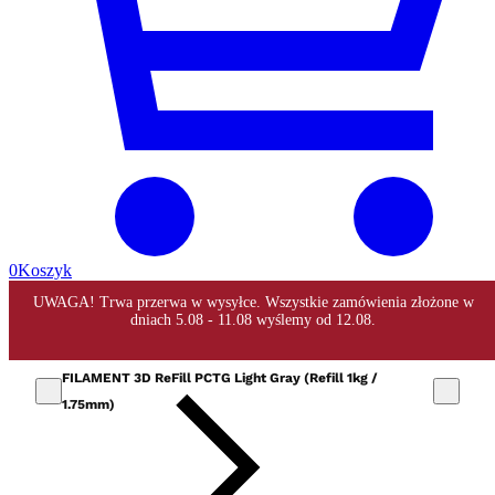
0
Koszyk
FILAMENT 3D ReFill PCTG Light Gray (Refill 1kg /
1.75mm)