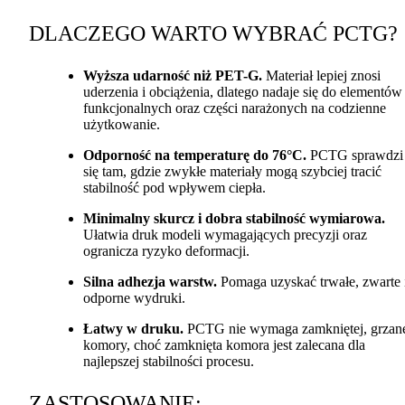
DLACZEGO
WARTO
WYBRAĆ
PCTG
?
Wyższa udarność niż
PET
-G.
Materiał lepiej znosi
uderzenia i obciążenia, dlatego nadaje się do elementów
funkcjonalnych oraz części narażonych na codzienne
użytkowanie.
Odporność na temperaturę do 76°C.
PCTG
sprawdzi
się tam, gdzie zwykłe materiały mogą szybciej tracić
stabilność pod wpływem ciepła.
Minimalny skurcz i dobra stabilność wymiarowa.
Ułatwia druk modeli wymagających precyzji oraz
ogranicza ryzyko deformacji.
Silna adhezja warstw.
Pomaga uzyskać trwałe, zwarte 
odporne wydruki.
Łatwy w druku.
PCTG
nie wymaga zamkniętej, grzan
komory, choć zamknięta komora jest zalecana dla
najlepszej stabilności procesu.
ZASTOSOWANIE
: