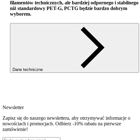
filamentów technicznych, ale bardziej odpornego i stabilnego
niż standardowy
PET
-G,
PCTG
będzie bardzo dobrym
wyborem.
Dane techniczne
SKU
4114
EAN
5907753134868
Newsletter
Waga netto [kg]
Refill 1kg
Zapisz się do naszego newslettera, aby otrzymywać informacje o
Średnica [mm]
nowościach i promocjach. Odbierz -10% rabatu na pierwsze
1.75
zamówienie!
Materiał bazowy
PCTG