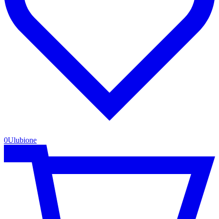
0
Ulubione