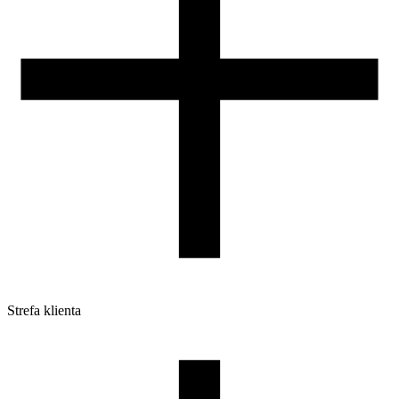
Strefa klienta
Pliki do pobrania
Profile do drukarek 3D
Szpule i opakowania
Zwroty
Reklamacje