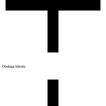
220/210/65
Waga brutto [g]
1200
Ilość sztuk w opakowaniu zbiorczym:
7
Obsługa klienta
O firmie
Opinie
Regulamin sklepu
Polityka Prywatności oraz Cookies
Zasady zwrotów i reklamacji
Nasza szpula
Kontakt
DLA DYSTRYBUTORÓW