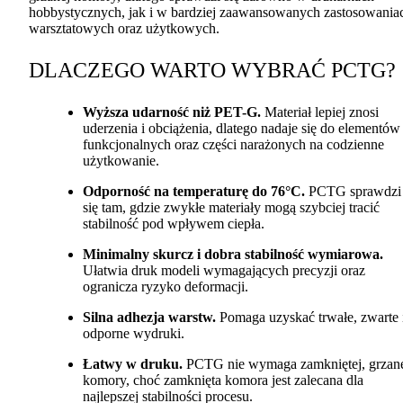
hobbystycznych, jak i w bardziej zaawansowanych zastosowania
warsztatowych oraz użytkowych.
DLACZEGO
WARTO
WYBRAĆ
PCTG
?
Wyższa udarność niż
PET
-G.
Materiał lepiej znosi
uderzenia i obciążenia, dlatego nadaje się do elementów
funkcjonalnych oraz części narażonych na codzienne
użytkowanie.
Odporność na temperaturę do 76°C.
PCTG
sprawdzi
się tam, gdzie zwykłe materiały mogą szybciej tracić
stabilność pod wpływem ciepła.
Minimalny skurcz i dobra stabilność wymiarowa.
Ułatwia druk modeli wymagających precyzji oraz
ogranicza ryzyko deformacji.
Silna adhezja warstw.
Pomaga uzyskać trwałe, zwarte 
odporne wydruki.
Łatwy w druku.
PCTG
nie wymaga zamkniętej, grzan
komory, choć zamknięta komora jest zalecana dla
najlepszej stabilności procesu.