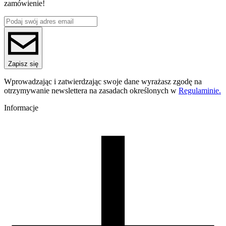
zamówienie!
Materiał bazowy
PCTG
ReFill
ReFill
Seria
PCTG
Nazwa koloru
Zapisz się
Dark Blue
Kolor
Wprowadzając i zatwierdzając swoje dane wyrażasz zgodę na
niebieski
otrzymywanie newslettera na zasadach określonych w
Regulaminie.
Temperatura dyszy [C]
240-270
Informacje
Temperatura stołu [C]
60-80
Nawiew [%]
0-60
Zamknięta komora
zalecana
Warunki suszenia [C/godz]
60/4
Waga szpuli [g]
30
Wymiary szpuli [mm]
99/57/94
Wymiary opakowania [mm]