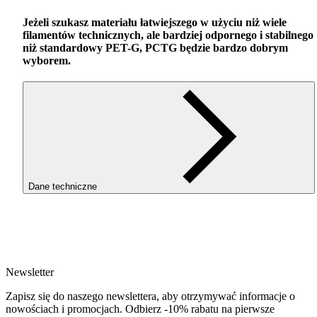
Jeżeli szukasz materiału łatwiejszego w użyciu niż wiele
filamentów technicznych, ale bardziej odpornego i stabilnego
niż standardowy
PET
-G,
PCTG
będzie bardzo dobrym
wyborem.
Dane techniczne
SKU
4073
EAN
5907753134691
Newsletter
Waga netto [kg]
Refill 1kg
Zapisz się do naszego newslettera, aby otrzymywać informacje o
Średnica [mm]
nowościach i promocjach. Odbierz -10% rabatu na pierwsze
1.75