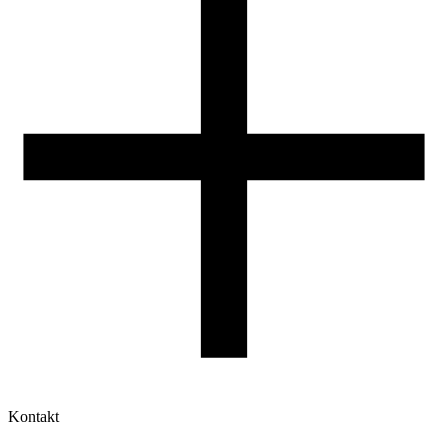
Druk 3D - Porady dla początkujących
Jak korzystać z profili ROSA3D?
Kontakt
Moje konto