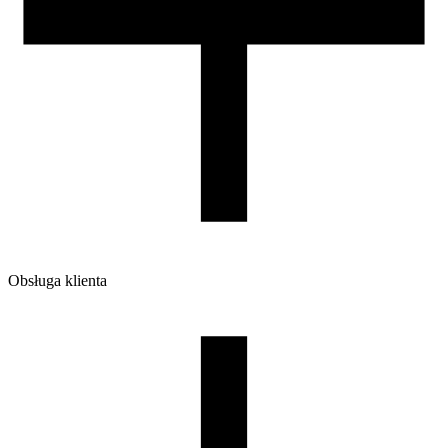
220/210/65
Waga brutto [g]
1200
Ilość sztuk w opakowaniu zbiorczym:
7
Obsługa klienta
O firmie
Opinie
Regulamin sklepu
Polityka Prywatności oraz Cookies
Zasady zwrotów i reklamacji
Nasza szpula
Kontakt
DLA DYSTRYBUTORÓW