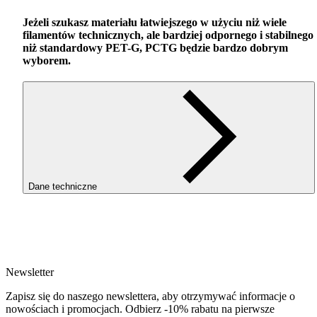
Jeżeli szukasz materiału łatwiejszego w użyciu niż wiele
filamentów technicznych, ale bardziej odpornego i stabilnego
niż standardowy
PET
-G,
PCTG
będzie bardzo dobrym
wyborem.
Dane techniczne
SKU
4113
EAN
5907753134851
Newsletter
Waga netto [kg]
Refill 1kg
Zapisz się do naszego newslettera, aby otrzymywać informacje o
Średnica [mm]
nowościach i promocjach. Odbierz -10% rabatu na pierwsze
1.75