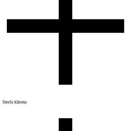
Strefa klienta
Pliki do pobrania
Profile do drukarek 3D
Szpule i opakowania
Zwroty
Reklamacje