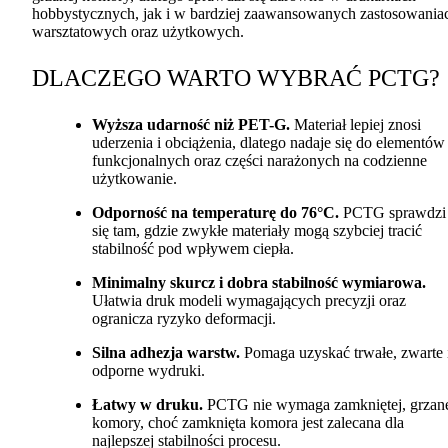
hobbystycznych, jak i w bardziej zaawansowanych zastosowania
warsztatowych oraz użytkowych.
DLACZEGO
WARTO
WYBRAĆ
PCTG
?
Wyższa udarność niż
PET
-G.
Materiał lepiej znosi
uderzenia i obciążenia, dlatego nadaje się do elementów
funkcjonalnych oraz części narażonych na codzienne
użytkowanie.
Odporność na temperaturę do 76°C.
PCTG
sprawdzi
się tam, gdzie zwykłe materiały mogą szybciej tracić
stabilność pod wpływem ciepła.
Minimalny skurcz i dobra stabilność wymiarowa.
Ułatwia druk modeli wymagających precyzji oraz
ogranicza ryzyko deformacji.
Silna adhezja warstw.
Pomaga uzyskać trwałe, zwarte 
odporne wydruki.
Łatwy w druku.
PCTG
nie wymaga zamkniętej, grzan
komory, choć zamknięta komora jest zalecana dla
najlepszej stabilności procesu.