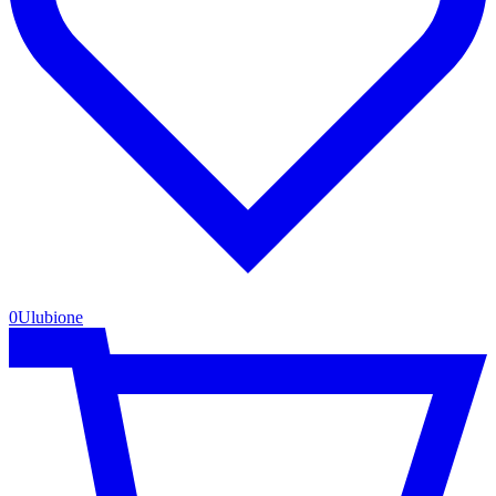
0
Ulubione