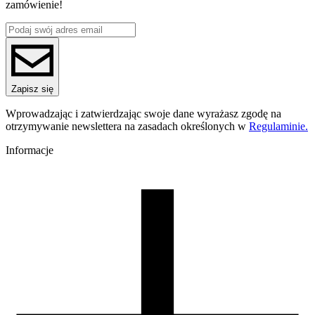
zamówienie!
Materiał bazowy
PCTG
ReFill
ReFill
Seria
PCTG
Nazwa koloru
Zapisz się
Dark Brown
Kolor
Wprowadzając i zatwierdzając swoje dane wyrażasz zgodę na
brązowy
otrzymywanie newslettera na zasadach określonych w
Regulaminie.
Temperatura dyszy [C]
240-270
Informacje
Temperatura stołu [C]
60-80
Nawiew [%]
0-60
Zamknięta komora
zalecana
Warunki suszenia [C/godz]
60/4
Waga szpuli [g]
30
Wymiary szpuli [mm]
99/57/94
Wymiary opakowania [mm]