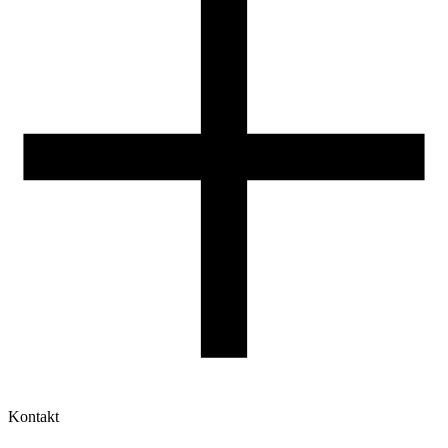
Druk 3D - Porady dla początkujących
Jak korzystać z profili ROSA3D?
Kontakt
Moje konto