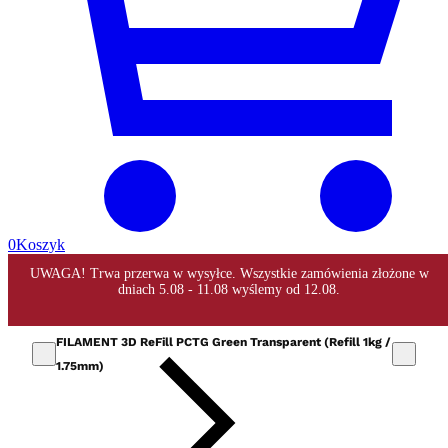
0
Koszyk
FILAMENT 3D ReFill PCTG Green Transparent (Refill 1kg /
1.75mm)