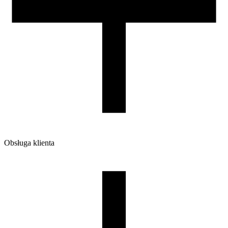
220/210/65
Waga brutto [g]
1200
Ilość sztuk w opakowaniu zbiorczym:
7
Obsługa klienta
O firmie
Opinie
Regulamin sklepu
Polityka Prywatności oraz Cookies
Zasady zwrotów i reklamacji
Nasza szpula
Kontakt
DLA DYSTRYBUTORÓW