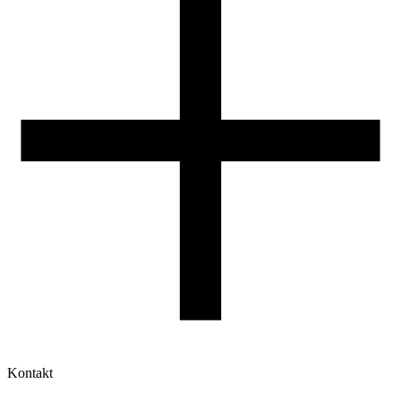
Druk 3D - Porady dla początkujących
Jak korzystać z profili ROSA3D?
Kontakt
Moje konto