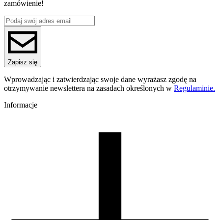
zamówienie!
Materiał bazowy
PCTG
ReFill
ReFill
Seria
PCTG
Nazwa koloru
Zapisz się
Green Transparent
Kolor
Wprowadzając i zatwierdzając swoje dane wyrażasz zgodę na
transparentny, zielony
otrzymywanie newslettera na zasadach określonych w
Regulaminie.
Temperatura dyszy [C]
240-270
Informacje
Temperatura stołu [C]
60-80
Nawiew [%]
0-60
Zamknięta komora
zalecana
Warunki suszenia [C/godz]
60/4
Waga szpuli [g]
30
Wymiary szpuli [mm]
99/57/94
Wymiary opakowania [mm]