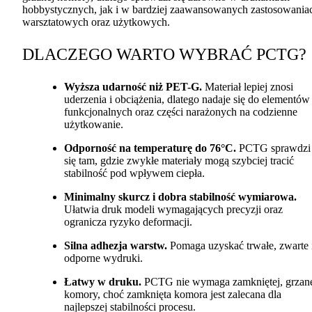
hobbystycznych, jak i w bardziej zaawansowanych zastosowania
warsztatowych oraz użytkowych.
DLACZEGO
WARTO
WYBRAĆ
PCTG
?
Wyższa udarność niż
PET
-G.
Materiał lepiej znosi
uderzenia i obciążenia, dlatego nadaje się do elementów
funkcjonalnych oraz części narażonych na codzienne
użytkowanie.
Odporność na temperaturę do 76°C.
PCTG
sprawdzi
się tam, gdzie zwykłe materiały mogą szybciej tracić
stabilność pod wpływem ciepła.
Minimalny skurcz i dobra stabilność wymiarowa.
Ułatwia druk modeli wymagających precyzji oraz
ogranicza ryzyko deformacji.
Silna adhezja warstw.
Pomaga uzyskać trwałe, zwarte 
odporne wydruki.
Łatwy w druku.
PCTG
nie wymaga zamkniętej, grzan
komory, choć zamknięta komora jest zalecana dla
najlepszej stabilności procesu.