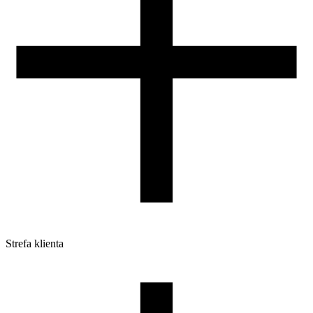
Strefa klienta
Pliki do pobrania
Profile do drukarek 3D
Szpule i opakowania
Zwroty
Reklamacje