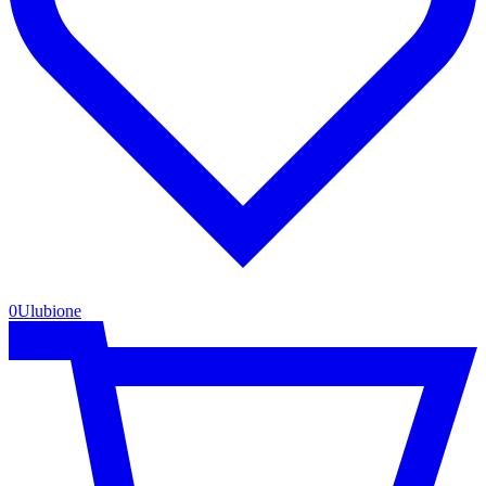
0
Ulubione