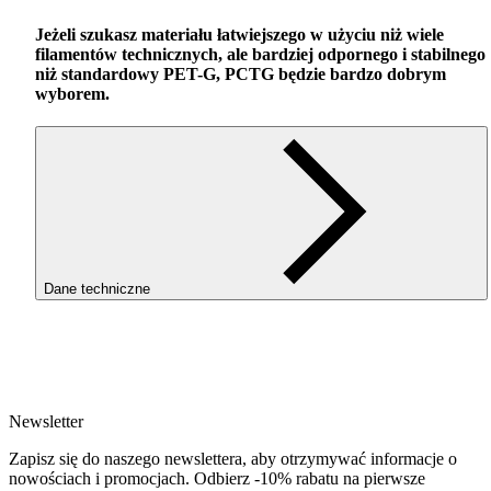
Jeżeli szukasz materiału łatwiejszego w użyciu niż wiele
filamentów technicznych, ale bardziej odpornego i stabilnego
niż standardowy
PET
-G,
PCTG
będzie bardzo dobrym
wyborem.
Dane techniczne
SKU
4076
EAN
5907753134738
Newsletter
Waga netto [kg]
Refill 1kg
Zapisz się do naszego newslettera, aby otrzymywać informacje o
Średnica [mm]
nowościach i promocjach. Odbierz -10% rabatu na pierwsze
1.75