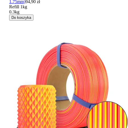
1.75mm)
94,90 zł
Refill 1kg
0.3kg
Do koszyka