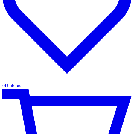
0
Ulubione