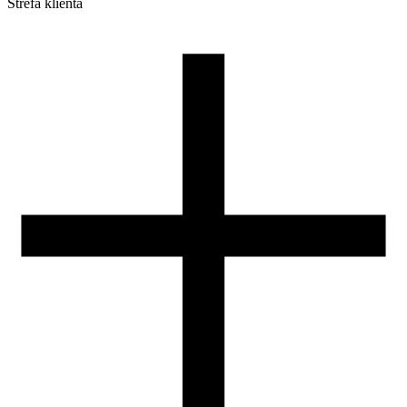
Strefa klienta
Pliki do pobrania
Profile do drukarek 3D
Szpule i opakowania
Zwroty
Reklamacje
Druk 3D - Porady dla początkujących
Jak korzystać z profili ROSA3D?