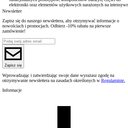
elektroniki oraz elementów użytkowych narażonych na intensyw
użytkowanie.
Newsletter
ABS
+
charakteryzuje się niskim poziomem skurczu (0,4-0,7
oraz
doskonałą przyczepnością między warstwami
, dzięki cze
Zapisz się do naszego newslettera, aby otrzymywać informacje o
pozwala na tworzenie precyzyjnych i stabilnych modeli, które są
nowościach i promocjach. Odbierz -10% rabatu na pierwsze
odporne na odkształcenia.
zamówienie!
Filament
ABS
+ oferuje
półmatowe wykończenie
, co sprawia, że
gotowe wydruki wyglądają elegancko i profesjonalnie. Dodatko
zaletą jest
możliwość wygładzania wydruków w oparach
acetonu
– dzięki temu modele uzyskują gładką, jednolitą
powierzchnię, co doskonale sprawdza się w przypadku
Zapisz się
estetycznych i dekoracyjnych projektów.
Wprowadzając i zatwierdzając swoje dane wyrażasz zgodę na
Aby uzyskać najlepsze rezultaty,
zaleca się drukowanie
ABS
+ 
otrzymywanie newslettera na zasadach określonych w
Regulaminie.
zamkniętej komorze
, co minimalizuje ryzyko odkształceń i
poprawia jakość wydruku.
Informacje
Optymalna temperatura druku to 230-270°C, a stół roboczy najlep
ustawić na 80-110°C.