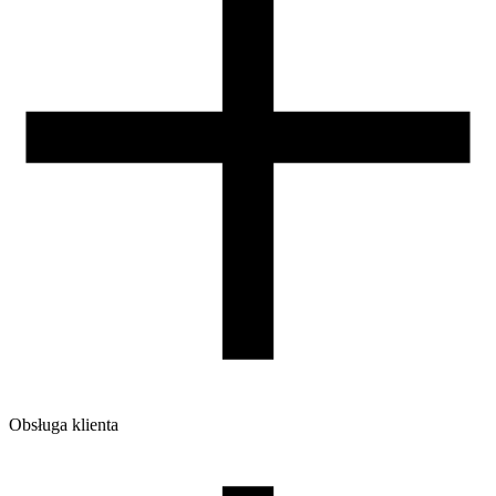
Obsługa klienta
O firmie
Opinie
Regulamin sklepu