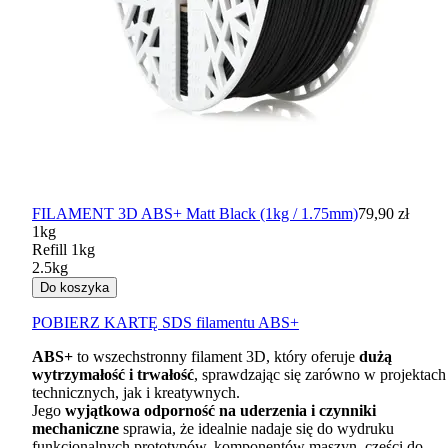
FILAMENT 3D ABS+ Matt Black (1kg / 1.75mm)
79,90 zł
1kg
Refill 1kg
2.5kg
Do koszyka
POBIERZ
KARTĘ
SDS
filamentu
ABS
+
ABS
+
to wszechstronny filament 3D, który oferuje
dużą
wytrzymałość i trwałość
, sprawdzając się zarówno w projektach
technicznych, jak i kreatywnych.
Jego
wyjątkowa odporność na uderzenia i czynniki
mechaniczne
sprawia, że idealnie nadaje się do wydruku
funkcjonalnych prototypów, komponentów maszyn, części do