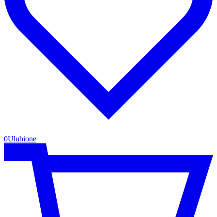
0
Ulubione