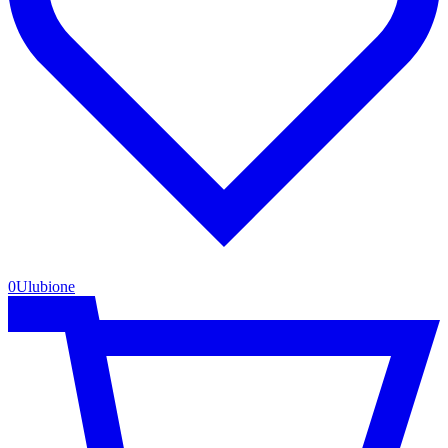
0
Ulubione