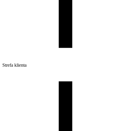
Strefa klienta
Pliki do pobrania
Profile do drukarek 3D
Szpule i opakowania
Zwroty
Reklamacje
Druk 3D - Porady dla początkujących
Jak korzystać z profili ROSA3D?