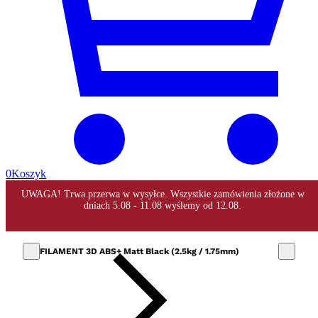
0
Koszyk
FILAMENT 3D ABS+ Matt Black (2.5kg / 1.75mm)