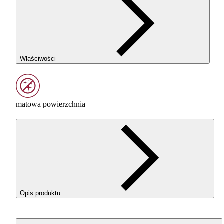
Właściwości
matowa powierzchnia
Opis produktu
ROSA3D
ABS
+ Matt w kolorze Black (Czarny) to techniczn