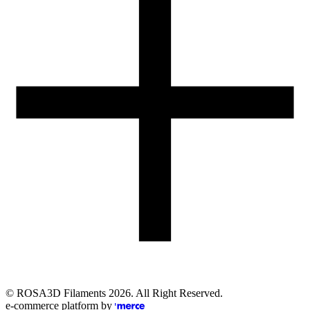
Obsługa zamówień (PL)
+48 698 940 440
Email
eshop@rosa3d.pl
Nasz zespół obsługi klienta jest do Państwa dyspozycji w dni
robocze w godzinach:
od 7:00 do 15:00
Obserwuj nas
©
ROSA3D Filaments
2026
. All Right Reserved.
e-commerce platform by