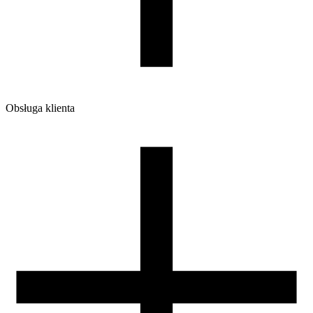
Obsługa klienta
O firmie
Opinie
Regulamin sklepu
Polityka Prywatności oraz Cookies
Zasady zwrotów i reklamacji
Nasza szpula
Kontakt
DLA DYSTRYBUTORÓW