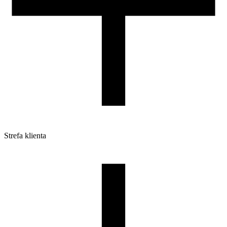
Strefa klienta
Pliki do pobrania
Profile do drukarek 3D
Szpule i opakowania
Zwroty
Reklamacje
Druk 3D - Porady dla początkujących
Jak korzystać z profili ROSA3D?