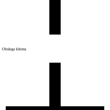
Dodaj do koszyka.
1400
Ilość sztuk w opakowaniu zbiorczym:
6
Obsługa klienta
O firmie
Opinie
Regulamin sklepu
Polityka Prywatności oraz Cookies
Zasady zwrotów i reklamacji
Nasza szpula
Kontakt
DLA DYSTRYBUTORÓW