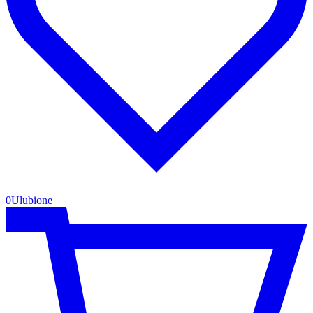
0
Ulubione