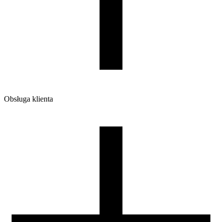
Dodaj do koszyka.
1400
Ilość sztuk w opakowaniu zbiorczym:
6
Obsługa klienta
O firmie
Opinie
Regulamin sklepu
Polityka Prywatności oraz Cookies
Zasady zwrotów i reklamacji
Nasza szpula
Kontakt
DLA DYSTRYBUTORÓW