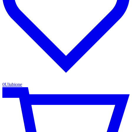
0
Ulubione