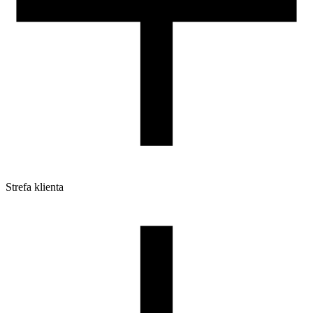
Strefa klienta
Pliki do pobrania
Profile do drukarek 3D
Szpule i opakowania
Zwroty
Reklamacje
Druk 3D - Porady dla początkujących
Jak korzystać z profili ROSA3D?