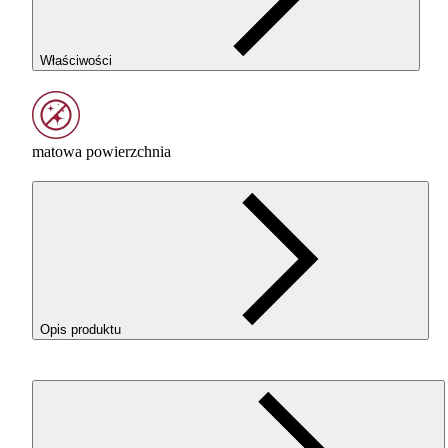
Właściwości
matowa powierzchnia
Opis produktu
ROSA3D ReFill
ABS
+ Matt w kolorze White (Biały) to
techniczny filament
ABS
o eleganckim, matowym wykończeni
Formuła
ABS
+ została opracowana z myślą o łatwiejszym
druku niż w przypadku klasycznego
ABS
. Materiał ma