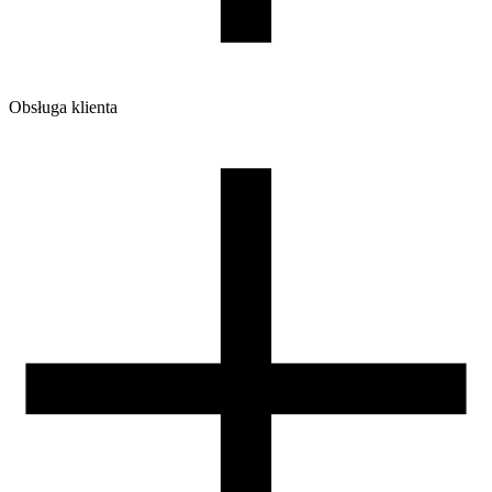
Dodaj do koszyka.
Obsługa klienta
O firmie
Opinie
Regulamin sklepu
Polityka Prywatności oraz Cookies
Zasady zwrotów i reklamacji
Nasza szpula
Kontakt
DLA DYSTRYBUTORÓW