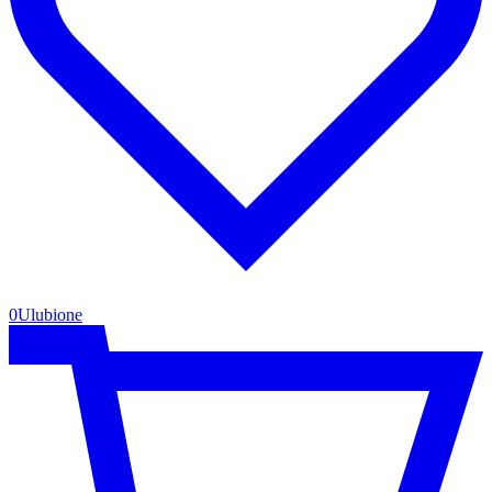
0
Ulubione