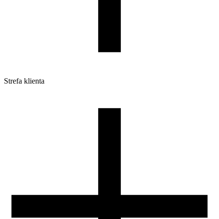
Strefa klienta
Pliki do pobrania
Profile do drukarek 3D
Szpule i opakowania
Zwroty
Reklamacje
Druk 3D - Porady dla początkujących
Jak korzystać z profili ROSA3D?