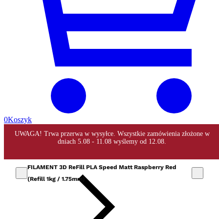
0
Koszyk
FILAMENT 3D ReFill PLA Speed Matt Raspberry Red
(Refill 1kg / 1.75mm)