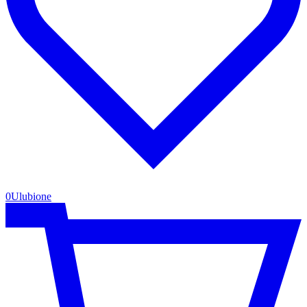
0
Ulubione