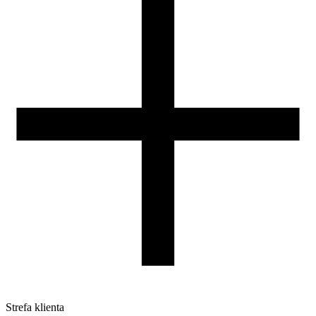
Zasady zwrotów i reklamacji
Nasza szpula
Kontakt
DLA DYSTRYBUTORÓW
Strefa klienta