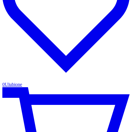
0
Ulubione