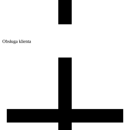
Obsługa klienta
O firmie
Opinie
Regulamin sklepu
Polityka Prywatności oraz Cookies
Zasady zwrotów i reklamacji
Nasza szpula
Kontakt
DLA DYSTRYBUTORÓW