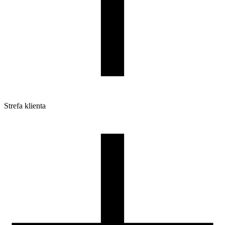
Strefa klienta
Pliki do pobrania
Profile do drukarek 3D
Szpule i opakowania
Zwroty
Reklamacje
Druk 3D - Porady dla początkujących
Jak korzystać z profili ROSA3D?