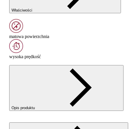
Właściwości
matowa powierzchnia
wysoka prędkość
Opis produktu
Filament
ROSA
3D ReFill
PLA
Speed Matt w kolorze Black
(Czarny) to idealne połączenie szybkości i wyjątkowej estetyki