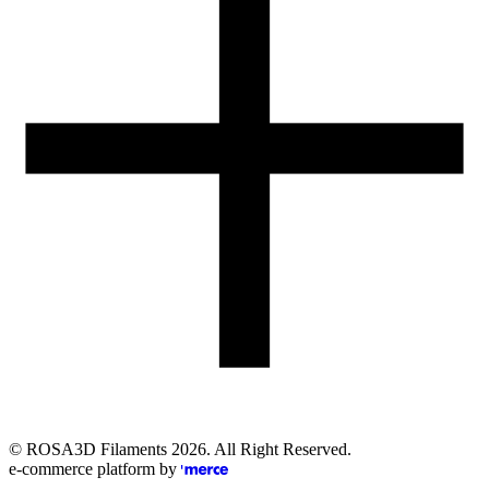
Obsługa zamówień (PL)
+48 698 940 440
Email
eshop@rosa3d.pl
Nasz zespół obsługi klienta jest do Państwa dyspozycji w dni
robocze w godzinach:
od 7:00 do 15:00
Obserwuj nas
©
ROSA3D Filaments
2026
. All Right Reserved.
e-commerce platform by