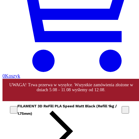
0
Koszyk
FILAMENT 3D ReFill PLA Speed Matt Black (Refill 1kg /
1.75mm)