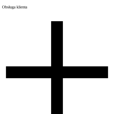
Obsługa klienta
O firmie
Opinie
Regulamin sklepu
Polityka Prywatności oraz Cookies
Zasady zwrotów i reklamacji
Nasza szpula
Kontakt
DLA DYSTRYBUTORÓW