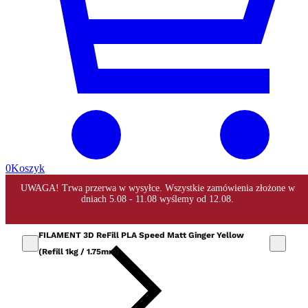
0
Koszyk
FILAMENT 3D ReFill PLA Speed Matt Ginger Yellow
(Refill 1kg / 1.75mm)