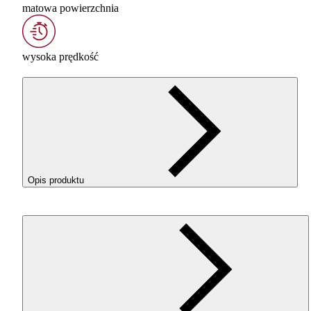
matowa powierzchnia
wysoka prędkość
Opis produktu
Filament
ROSA
3D ReFill
PLA
Speed Matt w kolorze Ginger
Yellow (Żółty) to idealne połączenie szybkości i wyjątkowej
estetyki. Stworzony dla tych, którzy nie chcą kompromisów –
drukuj błyskawicznie i ciesz się perfekcyjnym, matowym
wykończeniem swoich projektów.
DLACZEGO
WARTO
WYBRAĆ
PLA
SPEED
MATT
?