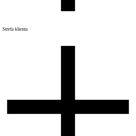
Strefa klienta
Pliki do pobrania
Profile do drukarek 3D
Szpule i opakowania
Zwroty
Reklamacje
Druk 3D - Porady dla początkujących
Jak korzystać z profili ROSA3D?