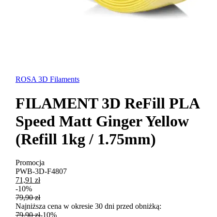
ROSA 3D Filaments
FILAMENT 3D ReFill PLA
Speed Matt Ginger Yellow
(Refill 1kg / 1.75mm)
Promocja
PWB-3D-F4807
71,91 zł
-
10
%
79,90 zł
Najniższa cena w okresie 30 dni przed obniżką:
79,90 zł
-
10
%