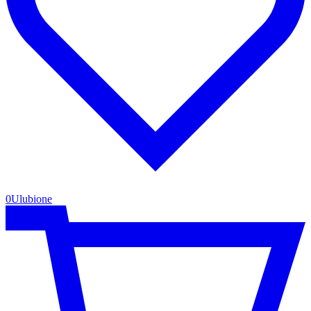
0
Ulubione