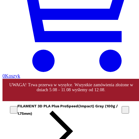
0
Koszyk
FILAMENT 3D PLA Plus ProSpeed(Impact) Gray (100g /
1.75mm)