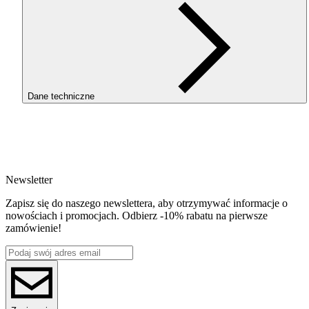
Dane techniczne
SKU
3814
EAN
5907753132895
Newsletter
Waga netto [kg]
100g
Zapisz się do naszego newslettera, aby otrzymywać informacje o
Średnica [mm]
nowościach i promocjach. Odbierz -10% rabatu na pierwsze
1.75
zamówienie!
Materiał bazowy
PLA
Seria
PLA Plus ProSpeed(Impact)
Nazwa koloru
Gray
Kolor