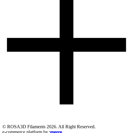
Obsługa zamówień (PL)
+48 698 940 440
Email
eshop@rosa3d.pl
Nasz zespół obsługi klienta jest do Państwa dyspozycji w dni
robocze w godzinach:
od 7:00 do 15:00
Obserwuj nas
©
ROSA3D Filaments
2026
. All Right Reserved.
e-commerce platform by