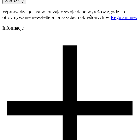
Zapisz się
szary
Temperatura dyszy [C]
Wprowadzając i zatwierdzając swoje dane wyrażasz zgodę na
190-230
otrzymywanie newslettera na zasadach określonych w
Regulaminie.
Temperatura stołu [C]
50-70
Informacje
Nawiew [%]
50-100
Zamknięta komora
nie wymagana
Warunki suszenia [C/godz]
50/4
Waga szpuli [g]
0
Waga brutto [g]
0
Ilość sztuk w opakowaniu zbiorczym:
0