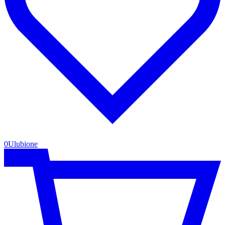
0
Ulubione