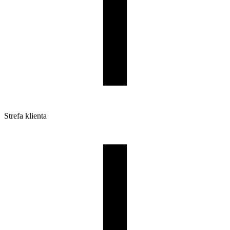
Strefa klienta
Pliki do pobrania
Profile do drukarek 3D
Szpule i opakowania
Zwroty
Reklamacje
Druk 3D - Porady dla początkujących
Jak korzystać z profili ROSA3D?