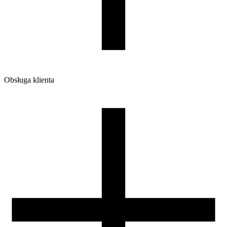
Obsługa klienta
O firmie
Opinie
Regulamin sklepu
Polityka Prywatności oraz Cookies
Zasady zwrotów i reklamacji
Nasza szpula
Kontakt
DLA DYSTRYBUTORÓW