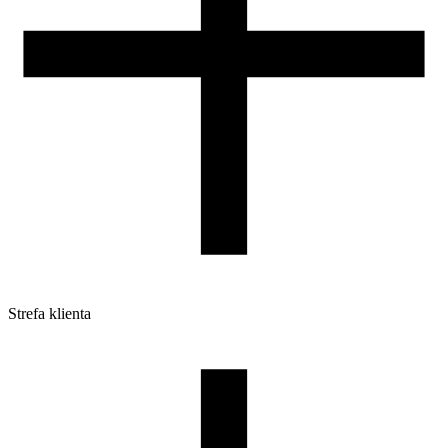
Strefa klienta
Pliki do pobrania
Profile do drukarek 3D
Szpule i opakowania
Zwroty
Reklamacje
Druk 3D - Porady dla początkujących
Jak korzystać z profili ROSA3D?