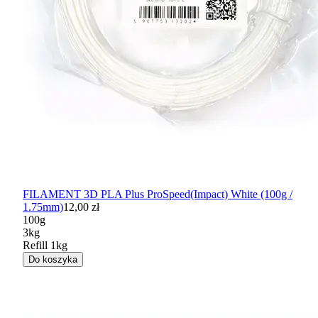
FILAMENT 3D PLA Plus ProSpeed(Impact) White (100g /
1.75mm)
12,00 zł
100g
3kg
Refill 1kg
Do koszyka