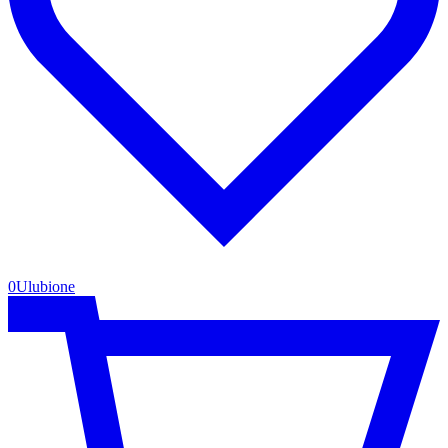
0
Ulubione