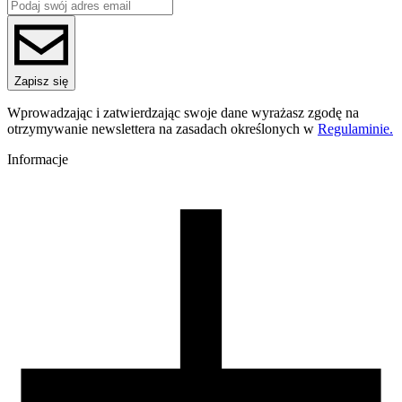
Ten filament jest
wykonany z biodegradowalnego biopolimeru
PLA
, będąc przyjazną dla środowiska alternatywą dla styrenowy
materiałów jak
ABS
.
Co więcej,
do jego produkcji użyto jedynie składników
dopuszczonych do kontaktu z żywnością
.
Zapisz się
Pamiętaj!
jednak, że w przypadku przedmiotów mających kontak
z jedzeniem, odpowiednia certyfikacja spoczywa na producencie
Wprowadzając i zatwierdzając swoje dane wyrażasz zgodę na
produktu końcowego.
otrzymywanie newslettera na zasadach określonych w
Regulaminie.
Zalecenia druku:
PLA
Plus ProSpeed drukuje się w temperaturz
Informacje
190-230°C, a przy wysokiej prędkości druku warto ustawić
temperaturę powyżej 230°C. Stół grzewczy możesz ustawić na 50
70°C lub użyć środka adhezyjnego dla lepszej przyczepności.