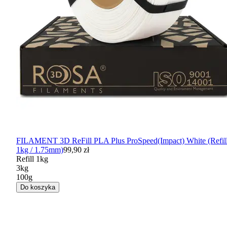
FILAMENT 3D ReFill PLA Plus ProSpeed(Impact) White (Refil
1kg / 1.75mm)
99,90 zł
Refill 1kg
3kg
100g
Do koszyka