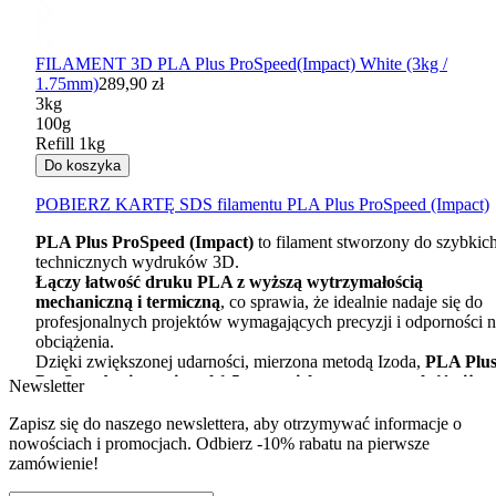
FILAMENT 3D PLA Plus ProSpeed(Impact) White (3kg /
1.75mm)
289,90 zł
3kg
100g
Refill 1kg
Do koszyka
POBIERZ
KARTĘ
SDS
filamentu
PLA
Plus ProSpeed (Impact)
PLA
Plus ProSpeed (Impact)
to filament stworzony do szybkich
technicznych wydruków 3D.
Łączy łatwość druku
PLA
z wyższą wytrzymałością
mechaniczną i termiczną
, co sprawia, że idealnie nadaje się do
profesjonalnych projektów wymagających precyzji i odporności 
obciążenia.
Dzięki zwiększonej udarności, mierzona metodą Izoda,
PLA
Plu
ProSpeed osiąga niemal 1,5 razy większą wytrzymałość niż
Newsletter
tradycyjny
ABS
, a po krystalizacji jego odporność wzrasta pona
dwukrotnie.
Zapisz się do naszego newslettera, aby otrzymywać informacje o
To doskonały wybór dla tych, którzy potrzebują mocnych i trwał
nowościach i promocjach. Odbierz -10% rabatu na pierwsze
elementów, jak części maszyn, prototypy i obudowy.
zamówienie!