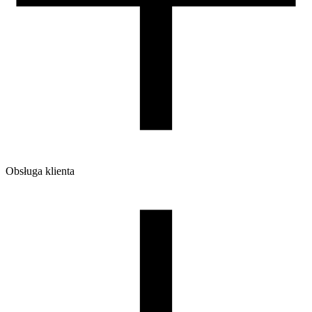
Obsługa klienta
O firmie
Opinie
Regulamin sklepu
Polityka Prywatności oraz Cookies
Zasady zwrotów i reklamacji
Nasza szpula
Kontakt
DLA DYSTRYBUTORÓW