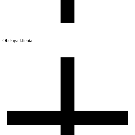
Obsługa klienta
O firmie
Opinie
Regulamin sklepu
Polityka Prywatności oraz Cookies
Zasady zwrotów i reklamacji
Nasza szpula
Kontakt
DLA DYSTRYBUTORÓW