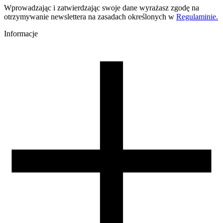
Temperatura dyszy [C]
Wprowadzając i zatwierdzając swoje dane wyrażasz zgodę na
190-230
otrzymywanie newslettera na zasadach określonych w
Regulaminie.
Temperatura stołu [C]
50-70
Informacje
Nawiew [%]
50-100
Zamknięta komora
nie wymagana
Warunki suszenia [C/godz]
50/4
Waga szpuli [g]
250
Wymiary szpuli [mm]
200/65/52
Wymiary opakowania [mm]
225/210/75
Waga brutto [g]
1400
Ilość sztuk w opakowaniu zbiorczym:
6