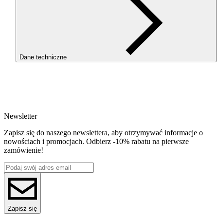
Dane techniczne
SKU
3274
EAN
5907753131027
Newsletter
Waga netto [kg]
1kg
Zapisz się do naszego newslettera, aby otrzymywać informacje o
Średnica [mm]
nowościach i promocjach. Odbierz -10% rabatu na pierwsze
1.75
zamówienie!
Materiał bazowy
PLA
Seria
PLA Plus ProSpeed(Impact)
Nazwa koloru
Black
Kolor
Zapisz się
czarny