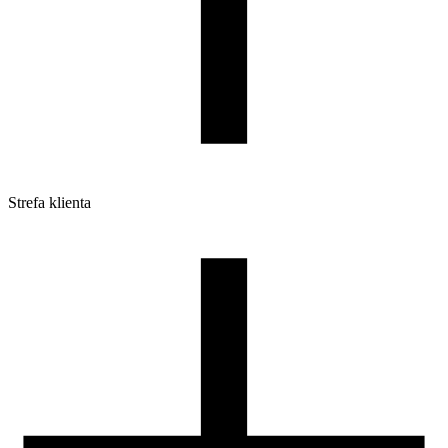
Strefa klienta
Pliki do pobrania
Profile do drukarek 3D
Szpule i opakowania
Zwroty
Reklamacje
Druk 3D - Porady dla początkujących
Jak korzystać z profili ROSA3D?