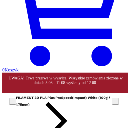
0
Koszyk
FILAMENT 3D PLA Plus ProSpeed(Impact) White (100g /
1.75mm)