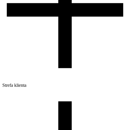
Strefa klienta
Pliki do pobrania
Profile do drukarek 3D
Szpule i opakowania
Zwroty
Reklamacje
Druk 3D - Porady dla początkujących
Jak korzystać z profili ROSA3D?