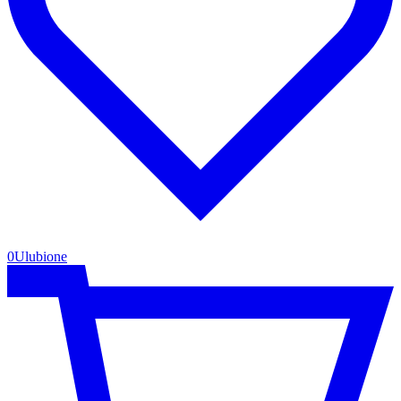
0
Ulubione