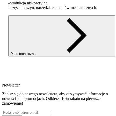
-produkcja niskoseryjna
- części maszyn, narzędzi, elementów mechanicznych.
Dane techniczne
SKU
3563
EAN
5907753132024
Newsletter
Waga netto [kg]
100g
Zapisz się do naszego newslettera, aby otrzymywać informacje o
Średnica [mm]
nowościach i promocjach. Odbierz -10% rabatu na pierwsze
1.75
zamówienie!
Materiał bazowy
PLA
Seria