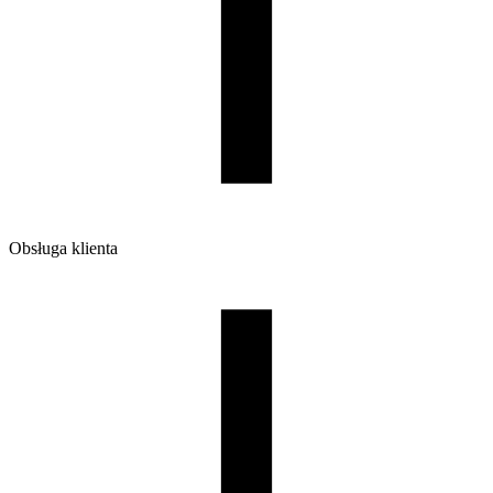
Obsługa klienta
O firmie
Opinie
Regulamin sklepu
Polityka Prywatności oraz Cookies
Zasady zwrotów i reklamacji
Nasza szpula
Kontakt
DLA DYSTRYBUTORÓW