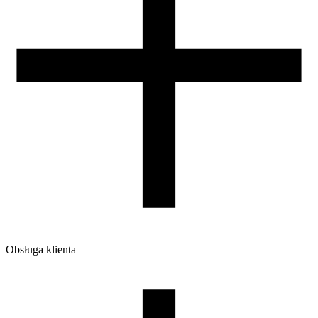
Obsługa klienta
O firmie
Opinie
Regulamin sklepu
Polityka Prywatności oraz Cookies
Zasady zwrotów i reklamacji