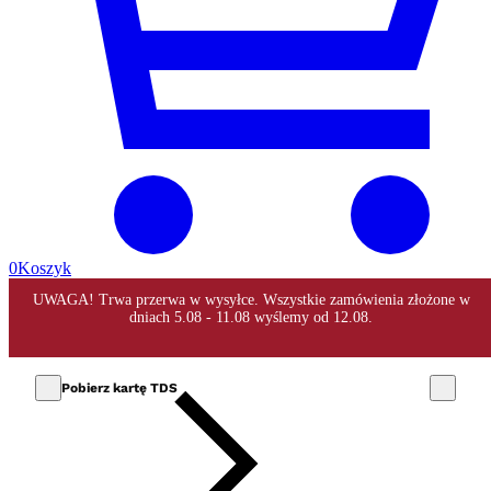
0
Koszyk
Pobierz kartę TDS