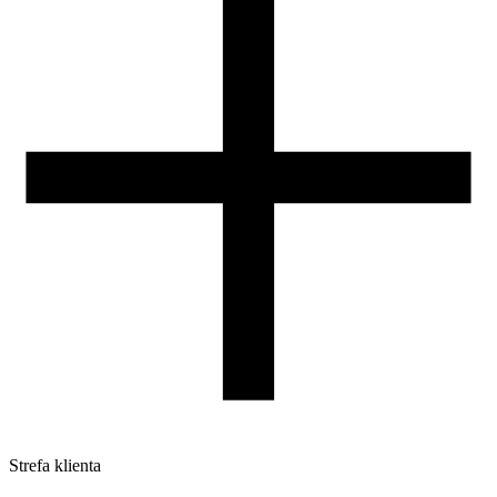
Nasza szpula
Kontakt
DLA DYSTRYBUTORÓW
Strefa klienta
Pliki do pobrania