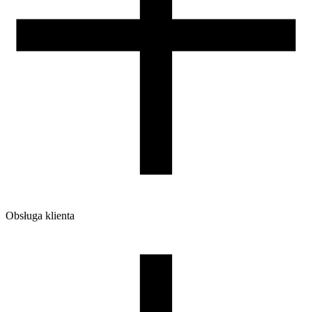
7
Obsługa klienta
O firmie
Opinie
Regulamin sklepu
Polityka Prywatności oraz Cookies
Zasady zwrotów i reklamacji
Nasza szpula
Kontakt