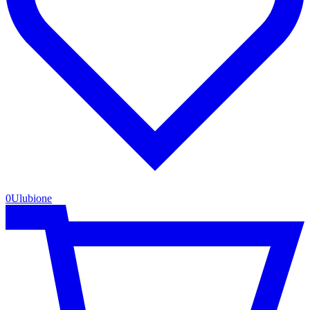
0
Ulubione