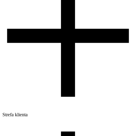
DLA DYSTRYBUTORÓW
Strefa klienta
Pliki do pobrania
Profile do drukarek 3D
Szpule i opakowania
Zwroty