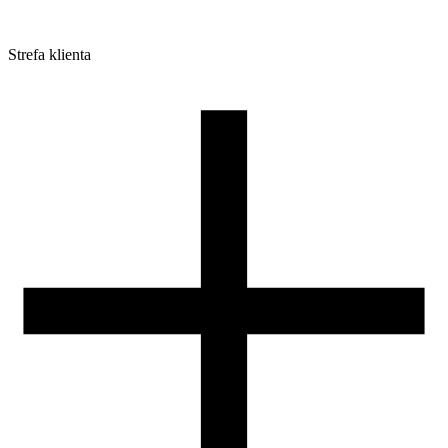
Strefa klienta
Pliki do pobrania
Profile do drukarek 3D
Szpule i opakowania
Zwroty
Reklamacje
Druk 3D - Porady dla początkujących
Jak korzystać z profili ROSA3D?