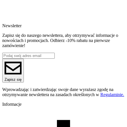
SKU
4256
EAN
5907753135537
Newsletter
Waga netto [kg]
2.6kg
Zapisz się do naszego newslettera, aby otrzymywać informacje o
Średnica [mm]
nowościach i promocjach. Odbierz -10% rabatu na pierwsze
1.75
zamówienie!
Seria
MYSTERY BOX
Waga szpuli [g]
0
Waga brutto [g]
0
Ilość sztuk w opakowaniu zbiorczym:
Zapisz się
0
Wprowadzając i zatwierdzając swoje dane wyrażasz zgodę na
otrzymywanie newslettera na zasadach określonych w
Regulaminie.
Informacje