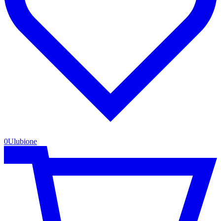
0
Ulubione