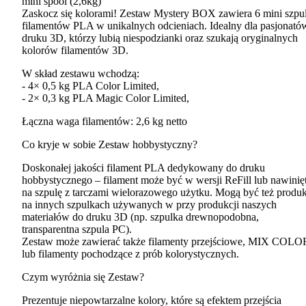
mini spool (2,6kg)
Zaskocz się kolorami! Zestaw Mystery
BOX
zawiera 6 mini szpu
filamentów
PLA
w unikalnych odcieniach. Idealny dla pasjonató
druku 3D, którzy lubią niespodzianki oraz szukają oryginalnych
kolorów filamentów 3D.
W skład zestawu wchodzą:
- 4× 0,5 kg
PLA
Color Limited,
- 2× 0,3 kg
PLA
Magic Color Limited,
Łączna waga filamentów: 2,6 kg netto
Co kryje w sobie Zestaw hobbystyczny?
Doskonałej jakości filament
PLA
dedykowany do druku
hobbystycznego – filament może być w wersji ReFill lub nawinię
na szpulę z tarczami wielorazowego użytku. Mogą być też produ
na innych szpulkach używanych w przy produkcji naszych
materiałów do druku 3D (np. szpulka drewnopodobna,
transparentna szpula PC).
Zestaw może zawierać także filamenty przejściowe,
MIX
COLO
lub filamenty pochodzące z prób kolorystycznych.
Czym wyróżnia się Zestaw?
Prezentuje niepowtarzalne kolory, które są efektem przejścia