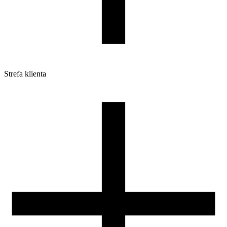
Strefa klienta
Pliki do pobrania
Profile do drukarek 3D
Szpule i opakowania
Zwroty
Reklamacje
Druk 3D - Porady dla początkujących
Jak korzystać z profili ROSA3D?