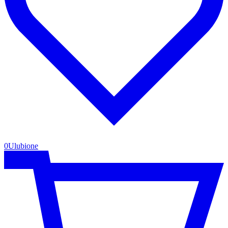
0
Ulubione