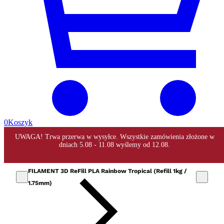
0
Koszyk
FILAMENT 3D ReFill PLA Rainbow Tropical (Refill 1kg /
1.75mm)