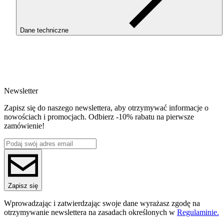
wydruków.
Filament nie wymaga zamkniętej komory, charakteryzuje się nisk
skurczem, brakiem zapachu, świetną adhezją warstw i precyzją
Dane techniczne
szczegółów. Kolejność przejść kolorów różni się w zależności od
partii produkcyjnej, co może wpływać na odcienie początkowe
szpuli.
SKU
3954
Do korzystania z filamentów typu ReFill konieczne jest
EAN
zamontowanie Masterpool ROSA3D, dostępne w naszym sklepie
5907753133786
Newsletter
Waga netto [kg]
Refill 1kg
Zapisz się do naszego newslettera, aby otrzymywać informacje o
Średnica [mm]
nowościach i promocjach. Odbierz -10% rabatu na pierwsze
1.75
zamówienie!
Materiał bazowy
PLA
ReFill
ReFill
Seria
PLA Rainbow
Nazwa koloru
Zapisz się
Tropical
Kolor
Wprowadzając i zatwierdzając swoje dane wyrażasz zgodę na
różowy, zielony, pomarańczowy, fioletowy, żółty
otrzymywanie newslettera na zasadach określonych w
Regulaminie.
Efekt specjalne