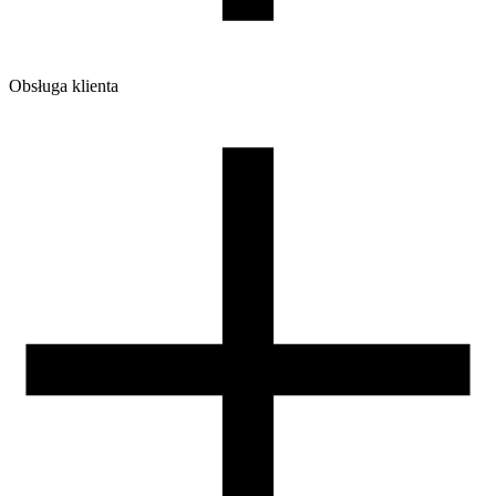
Obsługa klienta
O firmie
Opinie
Regulamin sklepu
Polityka Prywatności oraz Cookies
Zasady zwrotów i reklamacji
Nasza szpula
Kontakt
DLA DYSTRYBUTORÓW