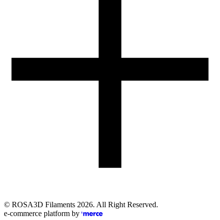
Obsługa zamówień (PL)
+48 698 940 440
Email
eshop@rosa3d.pl
Nasz zespół obsługi klienta jest do Państwa dyspozycji w dni
robocze w godzinach:
od 7:00 do 15:00
Obserwuj nas
©
ROSA3D Filaments
2026
. All Right Reserved.
e-commerce platform by