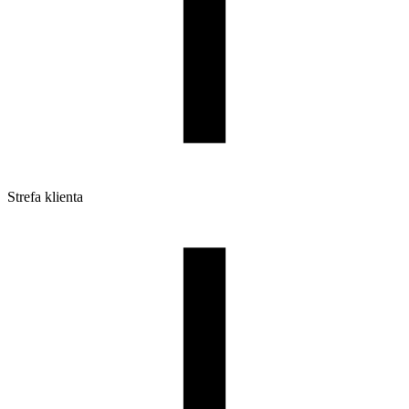
Strefa klienta
Pliki do pobrania
Profile do drukarek 3D
Szpule i opakowania
Zwroty
Reklamacje
Druk 3D - Porady dla początkujących
Jak korzystać z profili ROSA3D?