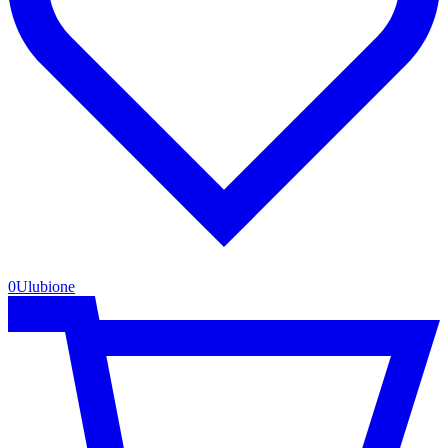
0
Ulubione