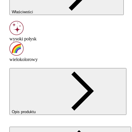
Właściwości
wysoki połysk
wielokolorowy
Opis produktu
Filament 3D ReFill
PLA
Rainbow Silk Fire od Rosa3D oferuje