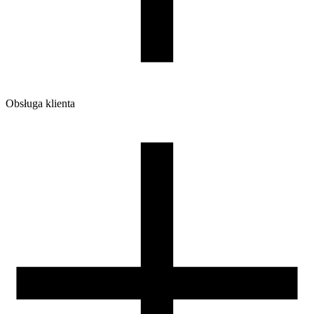
Waga brutto [g]
1200
Ilość sztuk w opakowaniu zbiorczym:
7
Obsługa klienta
O firmie
Opinie
Regulamin sklepu
Polityka Prywatności oraz Cookies
Zasady zwrotów i reklamacji
Nasza szpula
Kontakt
DLA DYSTRYBUTORÓW