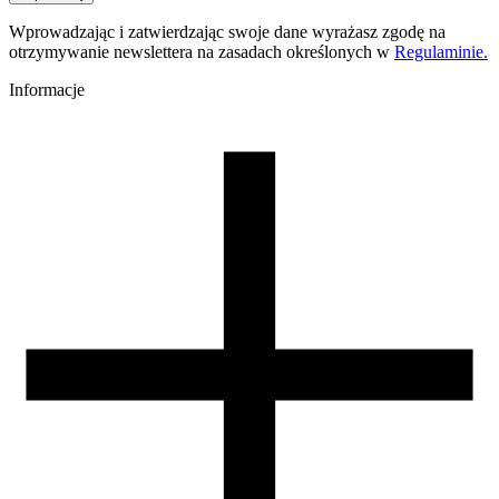
Fire
Kolor
Wprowadzając i zatwierdzając swoje dane wyrażasz zgodę na
złoty, pomarańczowy, czerwony, żółty
otrzymywanie newslettera na zasadach określonych w
Regulaminie.
Efekt specjalne
wysoki połysk, wielokolorowy
Informacje
Temperatura dyszy [C]
195-225
Temperatura stołu [C]
40-60
Nawiew [%]
50-100
Temperatura dyszy (szybkie drukowanie) [C]
205-235
Zamknięta komora
nie
Warunki suszenia [C/godz]
50/4
Informacje dodatkowe
Pełny cykl kolorystyczny: 170g
Waga szpuli [g]
30
Wymiary szpuli [mm]
99/57/94
Wymiary opakowania [mm]
220/210/65