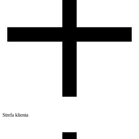
Strefa klienta
Pliki do pobrania
Profile do drukarek 3D
Szpule i opakowania
Zwroty