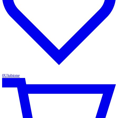
0
Ulubione