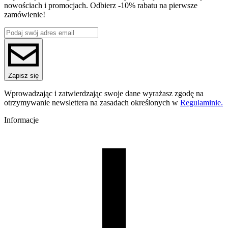
Średnica [mm]
nowościach i promocjach. Odbierz -10% rabatu na pierwsze
1.75
zamówienie!
Materiał bazowy
PLA
ReFill
ReFill
Seria
PLA Rainbow
Nazwa koloru
Zapisz się
Pastel
Kolor
Wprowadzając i zatwierdzając swoje dane wyrażasz zgodę na
różowy, niebieski, zielony, pomarańczowy, fioletowy, żółty
otrzymywanie newslettera na zasadach określonych w
Regulaminie.
Efekt specjalne
wielokolorowy
Informacje
Temperatura dyszy [C]
185-225
Temperatura stołu [C]
40-60
Nawiew [%]
50-100
Temperatura dyszy (szybkie drukowanie) [C]
205-235
Zamknięta komora
nie
Warunki suszenia [C/godz]