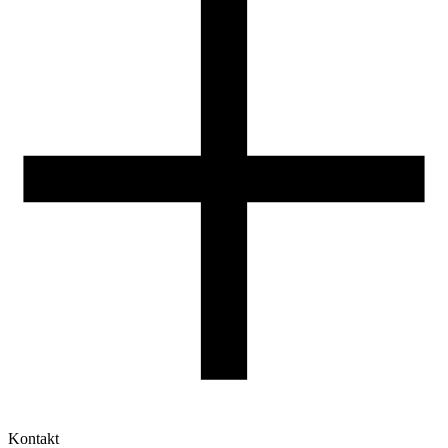
Reklamacje
Druk 3D - Porady dla początkujących
Jak korzystać z profili ROSA3D?
Kontakt