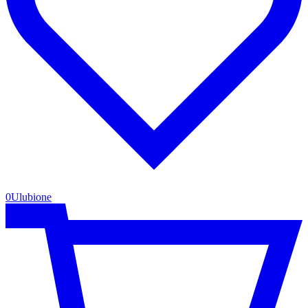
0
Ulubione