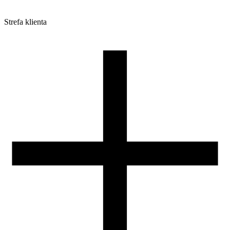
Strefa klienta
Pliki do pobrania
Profile do drukarek 3D
Szpule i opakowania
Zwroty
Reklamacje
Druk 3D - Porady dla początkujących
Jak korzystać z profili ROSA3D?