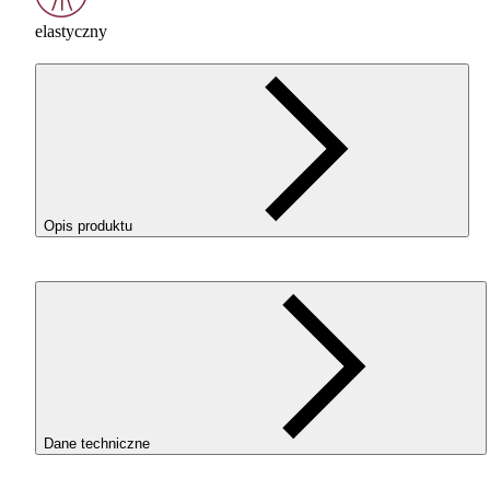
elastyczny
Opis produktu
ROSA
FLEX
85A w kolorze White (Biały) to elastyczny
filament
TPU
o twardości 85A w skali Shore, zaprojektowany
myślą o funkcjonalnych wydrukach wymagających
sprężystości, odporności i trwałości.
DLACZEGO
WARTO
WYBRAĆ
ROSA
FLEX
85A?
Wysoka elastyczność i odporność mechaniczna.
Materiał świetnie znosi zginanie, ściskanie i wielokrotne
Dane techniczne
odkształcenia. Jest odporny na pęknięcia, rozdarcia i
uderzenia — idealny do części pracujących.