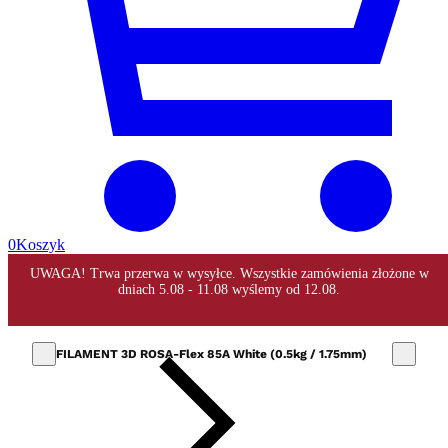
0
Koszyk
FILAMENT 3D ROSA-Flex 85A White (0.5kg / 1.75mm)