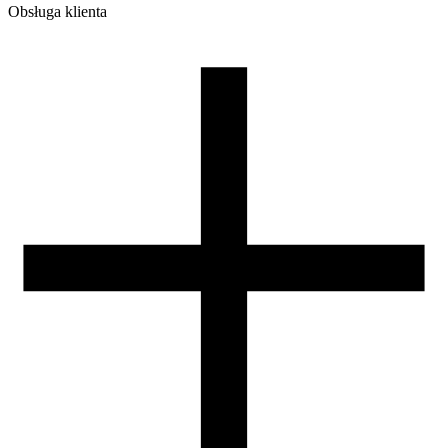
Obsługa klienta
O firmie
Opinie
Regulamin sklepu
Polityka Prywatności oraz Cookies
Zasady zwrotów i reklamacji
Nasza szpula
Kontakt
DLA DYSTRYBUTORÓW