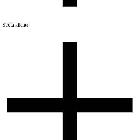
Strefa klienta
Pliki do pobrania
Profile do drukarek 3D
Szpule i opakowania
Zwroty
Reklamacje
Druk 3D - Porady dla początkujących
Jak korzystać z profili ROSA3D?