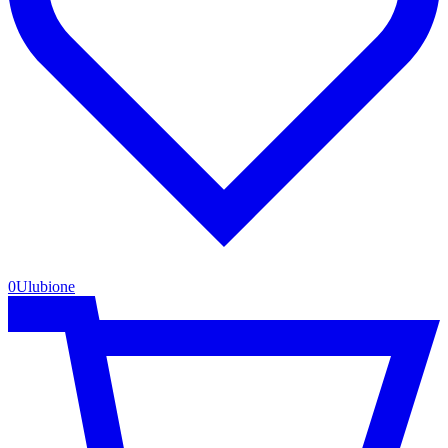
0
Ulubione