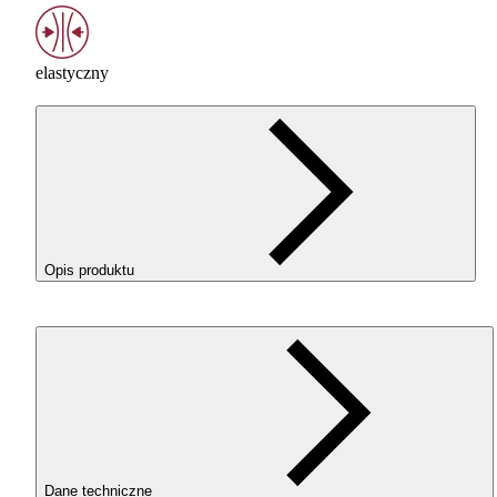
elastyczny
Opis produktu
ROSA
FLEX
85A w kolorze Transparent (Przezroczysty) to
elastyczny filament
TPU
o twardości 85A w skali Shore,
zaprojektowany z myślą o funkcjonalnych wydrukach
wymagających sprężystości, odporności i trwałości.
DLACZEGO
WARTO
WYBRAĆ
ROSA
FLEX
85A?
Wysoka elastyczność i odporność mechaniczna.
Materiał świetnie znosi zginanie, ściskanie i wielokrotne
Dane techniczne