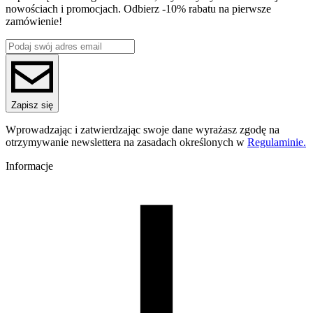
Średnica [mm]
nowościach i promocjach. Odbierz -10% rabatu na pierwsze
1.75
zamówienie!
Materiał bazowy
PLA
ReFill
ReFill
Seria
PLA Multicolour
Nazwa koloru
Zapisz się
Pacific
Kolor
Wprowadzając i zatwierdzając swoje dane wyrażasz zgodę na
niebieski, srebrny
otrzymywanie newslettera na zasadach określonych w
Regulaminie.
Efekt specjalne
wysoki połysk, wielokolorowy
Informacje
Temperatura dyszy [C]
195-225
Temperatura stołu [C]
40-60
Nawiew [%]
50-100
Temperatura dyszy (szybkie drukowanie) [C]
205-235
Zamknięta komora
nie
Warunki suszenia [C/godz]