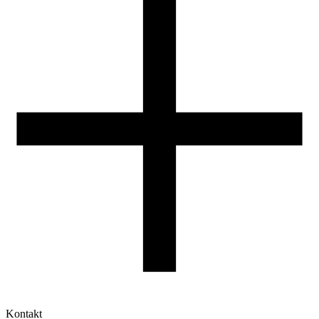
Reklamacje
Druk 3D - Porady dla początkujących
Jak korzystać z profili ROSA3D?
Kontakt