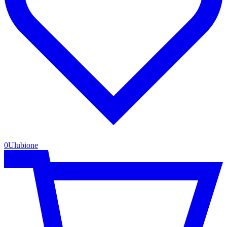
0
Ulubione