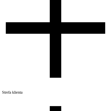
Strefa klienta
Pliki do pobrania
Profile do drukarek 3D
Szpule i opakowania
Zwroty