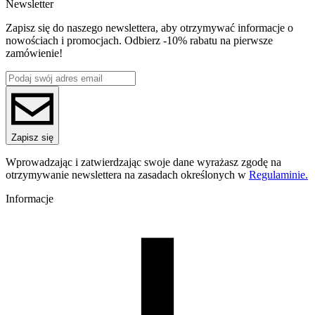
Newsletter
Do korzystania z filamentów typu ReFill konieczne jest
Waga netto [kg]
zamontowanie Masterpool ROSA3D, dostępne w naszym sklepie
Refill 1kg
Zapisz się do naszego newslettera, aby otrzymywać informacje o
Średnica [mm]
nowościach i promocjach. Odbierz -10% rabatu na pierwsze
1.75
zamówienie!
Materiał bazowy
PLA
ReFill
ReFill
Seria
PLA Multicolour
Nazwa koloru
Zapisz się
Jungle
Kolor
Wprowadzając i zatwierdzając swoje dane wyrażasz zgodę na
zielony, żółty
otrzymywanie newslettera na zasadach określonych w
Regulaminie.
Efekt specjalne
wysoki połysk, dwukolorowy
Informacje
Temperatura dyszy [C]
195-225
Temperatura stołu [C]
40-60
Nawiew [%]
50-100
Temperatura dyszy (szybkie drukowanie) [C]
205-235
Zamknięta komora