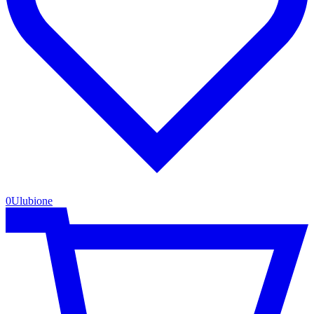
0
Ulubione