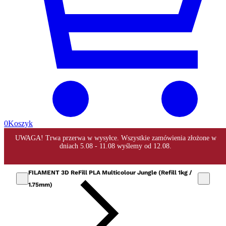
0
Koszyk
FILAMENT 3D ReFill PLA Multicolour Jungle (Refill 1kg /
1.75mm)