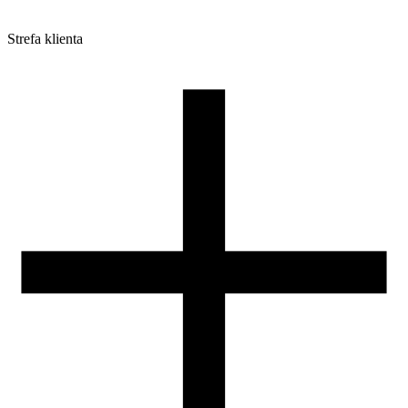
Strefa klienta
Pliki do pobrania
Profile do drukarek 3D
Szpule i opakowania
Zwroty
Reklamacje
Druk 3D - Porady dla początkujących
Jak korzystać z profili ROSA3D?