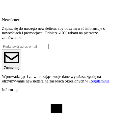
SKU
4068
EAN
5907753134646
Newsletter
Waga netto [kg]
Refill 1kg
Zapisz się do naszego newslettera, aby otrzymywać informacje o
Średnica [mm]
nowościach i promocjach. Odbierz -10% rabatu na pierwsze
1.75
zamówienie!
Materiał bazowy
PLA
ReFill
ReFill
Seria
PLA Galaxy
Nazwa koloru
Zapisz się
Brillant Silver
Kolor
Wprowadzając i zatwierdzając swoje dane wyrażasz zgodę na
srebrny
otrzymywanie newslettera na zasadach określonych w
Regulaminie.
Efekt specjalne
niska kurczliwość, łatwy w druku, wysoka precyzja, brak 
Informacje
nieprzyjemnego zapachu
Dodatki
brokat
Temperatura dyszy [C]
190-250