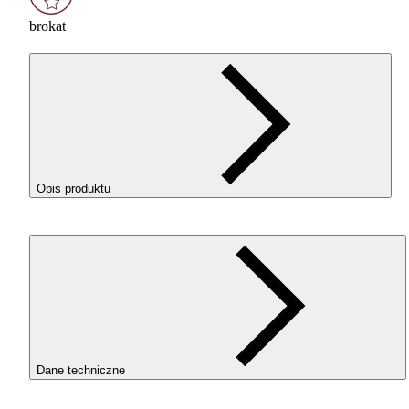
brokat
Opis produktu
Filament 3D ReFill
PLA
Galaxy Brillant Silver to filament
PLA
z
dodatkiem błyszczących drobinek brokatu, które zmniejszają
widoczność warstw i poprawiają estetykę wydruków. Łatwe w
użyciu, drukują się na ustawieniach
PLA
Starter i nie wymagają
hartowanych dysz. Idealne dla początkujących i profesjonalistów.
Srebrny kolor i brokat to świetne połączenie do druku wazonów,
dekoracji świątecznych i rzeźb.
Dane techniczne
Do korzystania z filamentów typu ReFill konieczne jest
zamontowanie Masterpool ROSA3D, dostępne w naszym sklepie