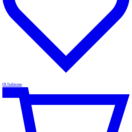
0
Ulubione