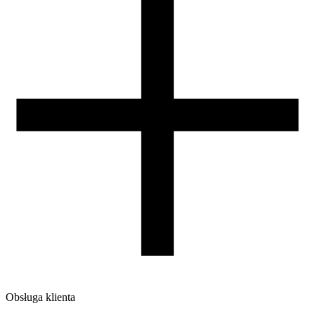
Temperatura stołu [C]
40-60
Nawiew [%]
70-100
Zamknięta komora
nie
Warunki suszenia [C/godz]
50/4
Waga szpuli [g]
30
Wymiary szpuli [mm]
99/57/94
Wymiary opakowania [mm]
220/210/65
Waga brutto [g]
1200
Ilość sztuk w opakowaniu zbiorczym:
7
Obsługa klienta
O firmie