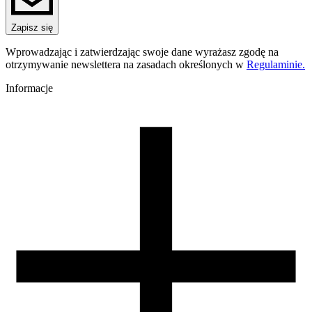
PLA Galaxy
Nazwa koloru
Zapisz się
Black
Kolor
Wprowadzając i zatwierdzając swoje dane wyrażasz zgodę na
czarny
otrzymywanie newslettera na zasadach określonych w
Regulaminie.
Efekt specjalne
niska kurczliwość, łatwy w druku, wysoka precyzja, brak 
Informacje
nieprzyjemnego zapachu
Dodatki
brokat
Temperatura dyszy [C]
190-250
Temperatura stołu [C]
40-60
Nawiew [%]
70-100
Zamknięta komora
nie
Warunki suszenia [C/godz]
50/4
Waga szpuli [g]
30
Wymiary szpuli [mm]
99/57/94