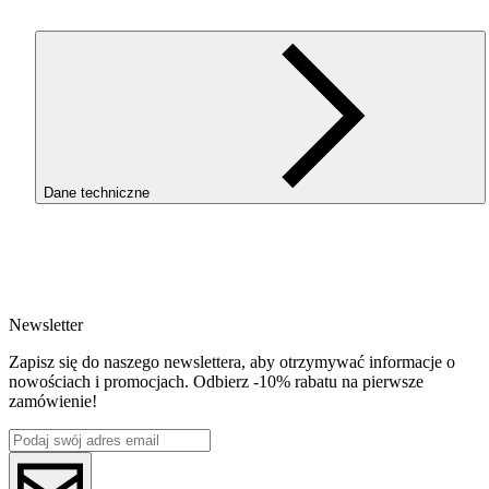
Filament 3D ReFill
PLA
Galaxy Black to filament
PLA
z
dodatkiem błyszczących drobinek brokatu, które zmniejszają
widoczność warstw i poprawiają estetykę wydruków. Łatwe w
użyciu, drukują się na ustawieniach
PLA
Starter i nie wymagają
hartowanych dysz. Idealne dla początkujących i profesjonalistów.
Połączenie czarnego koloru i brokatu świetnie się nada do druku
biżuterii, ozdób i wazonów.
Dane techniczne
Do korzystania z filamentów typu ReFill konieczne jest
zamontowanie Masterpool ROSA3D, dostępne w naszym sklepie
SKU
4361
EAN
5907753136060
Newsletter
Waga netto [kg]
Refill 1kg
Zapisz się do naszego newslettera, aby otrzymywać informacje o
Średnica [mm]
nowościach i promocjach. Odbierz -10% rabatu na pierwsze
1.75
zamówienie!
Materiał bazowy
PLA
ReFill
ReFill
Seria