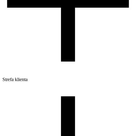
Strefa klienta
Pliki do pobrania
Profile do drukarek 3D
Szpule i opakowania
Zwroty
Reklamacje
Druk 3D - Porady dla początkujących
Jak korzystać z profili ROSA3D?