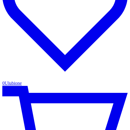
0
Ulubione