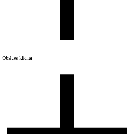
Wymiary opakowania [mm]
220/210/65
Waga brutto [g]
1200
Ilość sztuk w opakowaniu zbiorczym:
7
Obsługa klienta
O firmie
Opinie
Regulamin sklepu
Polityka Prywatności oraz Cookies
Zasady zwrotów i reklamacji
Nasza szpula
Kontakt
DLA DYSTRYBUTORÓW