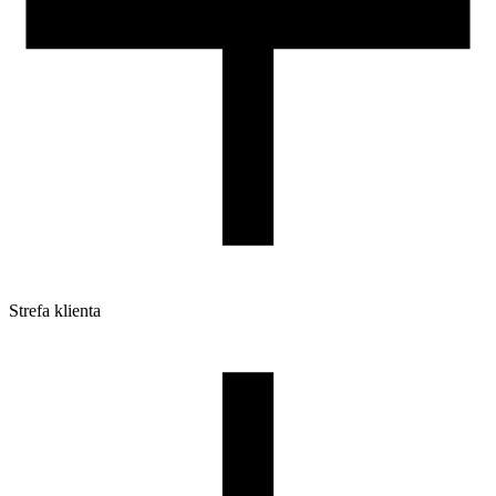
Strefa klienta
Pliki do pobrania
Profile do drukarek 3D
Szpule i opakowania
Zwroty
Reklamacje
Druk 3D - Porady dla początkujących
Jak korzystać z profili ROSA3D?