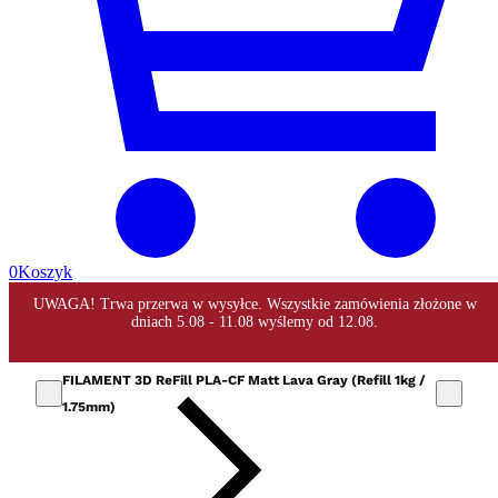
0
Koszyk
FILAMENT 3D ReFill PLA-CF Matt Lava Gray (Refill 1kg /
1.75mm)