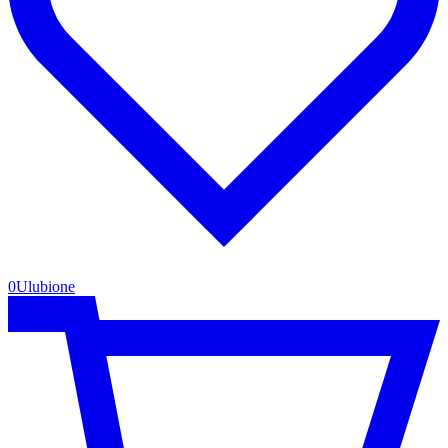
0
Ulubione