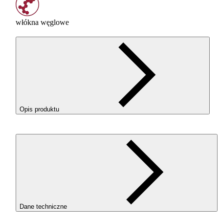
włókna węglowe
Opis produktu
ROSA3D ReFill
PLA
-CF Matt Home Decor w kolorze Matc
Green (Zielona Matcha) to kompozytowy filament
PLA
z
dodatkiem krótkich włókien węglowych. To dobry wybór, gd
zależy Ci na estetycznym efekcie, ograniczeniu widoczności
warstw i bardziej eleganckim wyglądzie wydruku. Dodatkow
materiał jest sztywniejszy i mocniejszy niż czyste
PLA
. Filam
pozostaje prosty w obsłudze i może być drukowany jak
standardowe
PLA
, także przy użyciu dyszy mosiężnej.
Dane techniczne