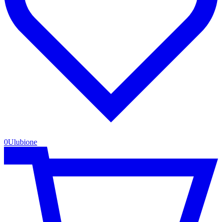
0
Ulubione