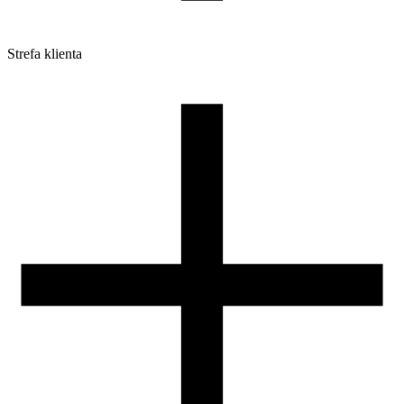
Strefa klienta
Pliki do pobrania
Profile do drukarek 3D
Szpule i opakowania
Zwroty
Reklamacje
Druk 3D - Porady dla początkujących
Jak korzystać z profili ROSA3D?