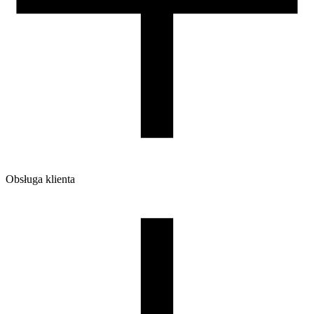
Obsługa klienta
O firmie
Opinie
Regulamin sklepu
Polityka Prywatności oraz Cookies
Zasady zwrotów i reklamacji
Nasza szpula
Kontakt
DLA DYSTRYBUTORÓW