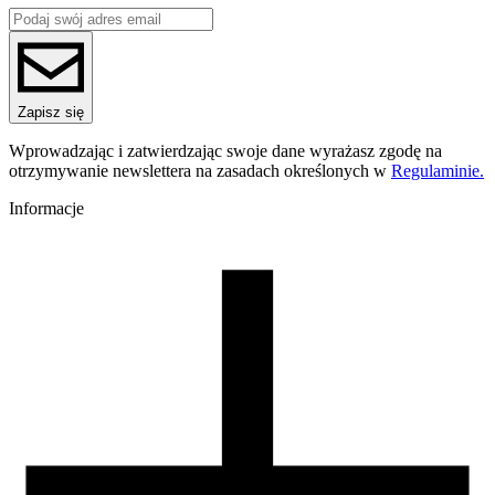
ASA
Seria
ASA
Nazwa koloru
Black
Kolor
Zapisz się
czarny
Temperatura dyszy [C]
Wprowadzając i zatwierdzając swoje dane wyrażasz zgodę na
230-260
otrzymywanie newslettera na zasadach określonych w
Regulaminie.
Temperatura stołu [C]
70-110
Informacje
Nawiew [%]
0-50
Zamknięta komora
zalecana
Temperatura komory [C]
50-80
Zalecana dysza
mosiężna
Warunki suszenia [C/godz]
80-90/3-4