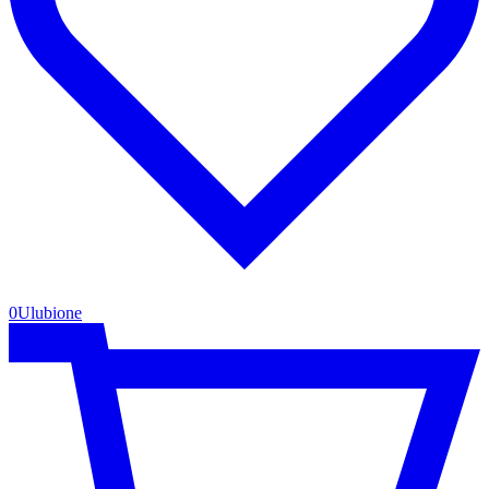
0
Ulubione