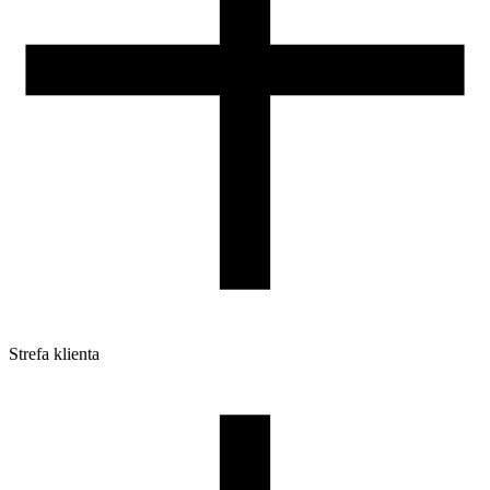
Strefa klienta
Pliki do pobrania
Profile do drukarek 3D
Szpule i opakowania
Zwroty
Reklamacje
Druk 3D - Porady dla początkujących
Jak korzystać z profili ROSA3D?