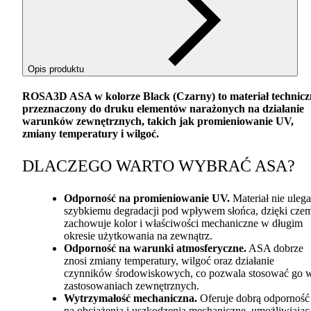
Opis produktu
ROSA3D
ASA
w kolorze Black (Czarny) to materiał technic
przeznaczony do druku elementów narażonych na działanie
warunków zewnętrznych, takich jak promieniowanie UV,
zmiany temperatury i wilgoć.
DLACZEGO
WARTO
WYBRAĆ
ASA
?
Odporność na promieniowanie UV.
Materiał nie ulega
szybkiemu degradacji pod wpływem słońca, dzięki cze
zachowuje kolor i właściwości mechaniczne w długim
okresie użytkowania na zewnątrz.
Odporność na warunki atmosferyczne.
ASA
dobrze
znosi zmiany temperatury, wilgoć oraz działanie
czynników środowiskowych, co pozwala stosować go 
zastosowaniach zewnętrznych.
Wytrzymałość mechaniczna.
Oferuje dobrą odporność
na obciążenia i uszkodzenia mechaniczne, umożliwiając