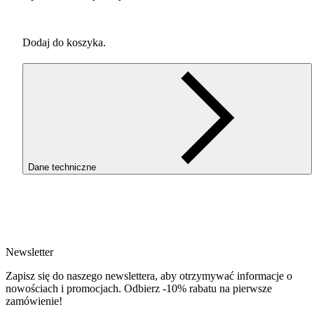
Dodaj do koszyka.
Dane techniczne
SKU
3342
EAN
5907753131317
Newsletter
Waga netto [kg]
50g
Zapisz się do naszego newslettera, aby otrzymywać informacje o
Średnica [mm]
nowościach i promocjach. Odbierz -10% rabatu na pierwsze
1.75
zamówienie!
Materiał bazowy