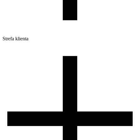
Strefa klienta
Pliki do pobrania
Profile do drukarek 3D
Szpule i opakowania
Zwroty
Reklamacje
Druk 3D - Porady dla początkujących
Jak korzystać z profili ROSA3D?