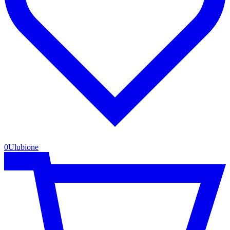
0
Ulubione