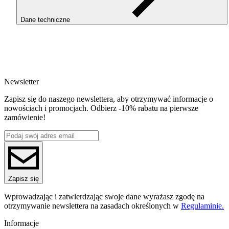
Dane techniczne
SKU
4650
EAN
5907753137487
Newsletter
Waga netto [kg]
XS
Zapisz się do naszego newslettera, aby otrzymywać informacje o
Średnica [mm]
nowościach i promocjach. Odbierz -10% rabatu na pierwsze
0
zamówienie!
Seria
ROSA3D "STL?"
Nazwa koloru
czarny z nadrukiem
Kolor
czarny
Waga szpuli [g]
Zapisz się
0
Waga brutto [g]
Wprowadzając i zatwierdzając swoje dane wyrażasz zgodę na
0
otrzymywanie newslettera na zasadach określonych w
Regulaminie.
Ilość sztuk w opakowaniu zbiorczym:
0
Informacje