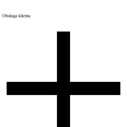
Obsługa klienta
O firmie
Opinie
Regulamin sklepu
Polityka Prywatności oraz Cookies
Zasady zwrotów i reklamacji
Nasza szpula
Kontakt
DLA DYSTRYBUTORÓW