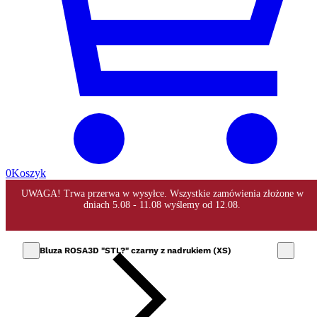
0
Koszyk
Bluza ROSA3D "STL?" czarny z nadrukiem (XS)