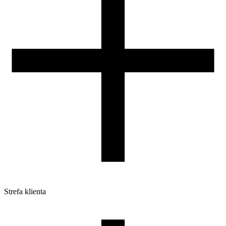
DLA DYSTRYBUTORÓW
Strefa klienta
Pliki do pobrania
Profile do drukarek 3D
Szpule i opakowania