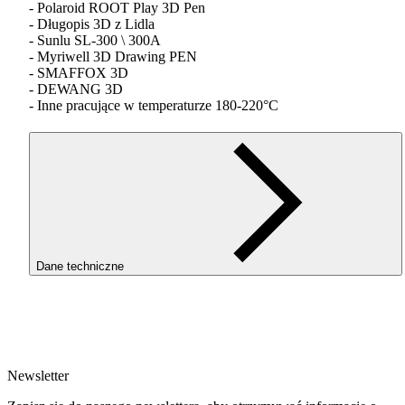
- Polaroid
ROOT
Play 3D Pen
- Długopis 3D z Lidla
- Sunlu SL-300 \ 300A
- Myriwell 3D Drawing
PEN
-
SMAFFOX
3D
-
DEWANG
3D
- Inne pracujące w temperaturze 180-220°C
Dane techniczne
SKU
3857
EAN
5907753133137
Newsletter
Waga netto [kg]
360g