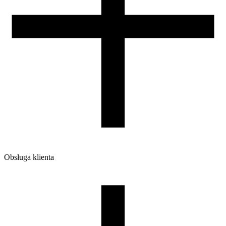
Waga brutto [g]
430
Ilość sztuk w opakowaniu zbiorczym:
0
Obsługa klienta
O firmie
Opinie
Regulamin sklepu
Polityka Prywatności oraz Cookies
Zasady zwrotów i reklamacji
Nasza szpula
Kontakt