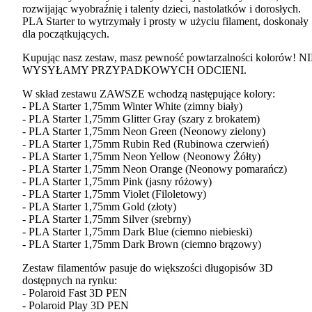
rozwijając wyobraźnię i talenty dzieci, nastolatków i dorosłych.
PLA
Starter to wytrzymały i prosty w użyciu filament, doskonały
dla początkujących.
Kupując nasz zestaw, masz pewność powtarzalności kolorów!
NI
WYSYŁAMY
PRZYPADKOWYCH
ODCIENI
.
W skład zestawu
ZAWSZE
wchodzą następujące kolory:
-
PLA
Starter 1,75mm Winter White (zimny biały)
-
PLA
Starter 1,75mm Glitter Gray (szary z brokatem)
-
PLA
Starter 1,75mm Neon Green (Neonowy zielony)
-
PLA
Starter 1,75mm Rubin Red (Rubinowa czerwień)
-
PLA
Starter 1,75mm Neon Yellow (Neonowy Żółty)
-
PLA
Starter 1,75mm Neon Orange (Neonowy pomarańcz)
-
PLA
Starter 1,75mm Pink (jasny różowy)
-
PLA
Starter 1,75mm Violet (Filoletowy)
-
PLA
Starter 1,75mm Gold (złoty)
-
PLA
Starter 1,75mm Silver (srebrny)
-
PLA
Starter 1,75mm Dark Blue (ciemno niebieski)
-
PLA
Starter 1,75mm Dark Brown (ciemno brązowy)
Zestaw filamentów pasuje do większości długopisów 3D
dostępnych na rynku:
- Polaroid Fast 3D
PEN
- Polaroid Play 3D
PEN