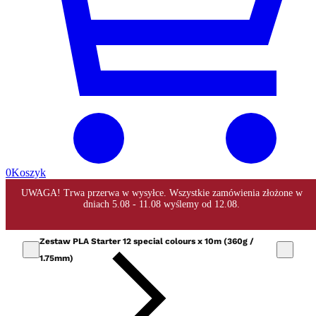
0
Koszyk
Zestaw PLA Starter 12 special colours x 10m (360g /
1.75mm)