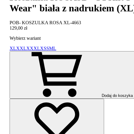
Wear" biała z nadrukiem (XL
POB- KOSZULKA ROSA XL-4663
129,00 zł
Wybierz wariant
XL
XXL
XXXL
XS
S
M
L
Dodaj do koszyka