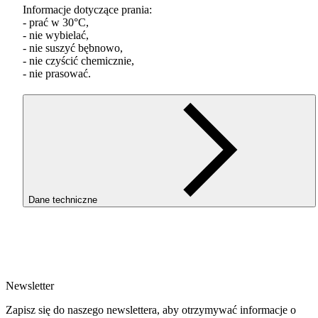
Informacje dotyczące prania:
- prać w 30°C,
- nie wybielać,
- nie suszyć bębnowo,
- nie czyścić chemicznie,
- nie prasować.
Dane techniczne
SKU
4663
EAN
5907753137555
Newsletter
Waga netto [kg]
XL
Zapisz się do naszego newslettera, aby otrzymywać informacje o
Średnica [mm]