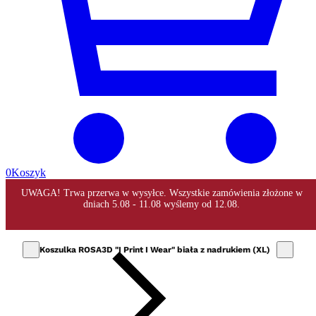
0
Koszyk
Koszulka ROSA3D "I Print I Wear" biała z nadrukiem (XL)