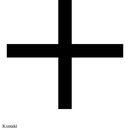
Reklamacje
Druk 3D - Porady dla początkujących
Jak korzystać z profili ROSA3D?
Kontakt