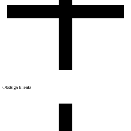
Obsługa klienta
O firmie
Opinie
Regulamin sklepu
Polityka Prywatności oraz Cookies
Zasady zwrotów i reklamacji
Nasza szpula
Kontakt
DLA DYSTRYBUTORÓW