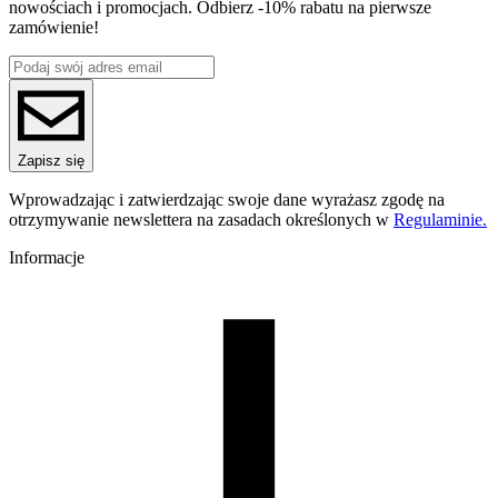
nowościach i promocjach. Odbierz -10% rabatu na pierwsze
0
zamówienie!
Seria
ROSA3D "I Print I Wear"
Nazwa koloru
biała z nadrukiem
Kolor
biały
Waga szpuli [g]
Zapisz się
0
Waga brutto [g]
Wprowadzając i zatwierdzając swoje dane wyrażasz zgodę na
0
otrzymywanie newslettera na zasadach określonych w
Regulaminie.
Ilość sztuk w opakowaniu zbiorczym:
0
Informacje