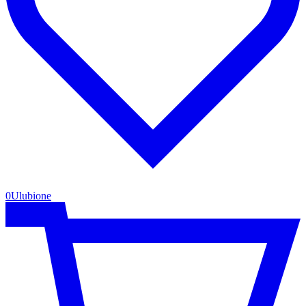
0
Ulubione