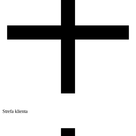
Strefa klienta
Pliki do pobrania
Profile do drukarek 3D
Szpule i opakowania
Zwroty