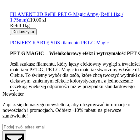
FILAMENT 3D ReFill PET-G Magic Army (Refill 1kg /
1.75mm)
119,00 zł
Refill 1kg
Do koszyka
POBIERZ
KARTĘ
SDS
filamentu
PET
-G Magic
PET
-G
MAGIC
– Wielokolorowy efekt i wytrzymałość
PET
-
Jeśli szukasz filamentu, który łączy efektowny wygląd z trwałości
materiału
PET
-G,
PET
-G Magic to materiał stworzony właśnie dl
Ciebie. To świetny wybór dla osób, które chcą tworzyć wydruki 
ciekawym, zmiennym efekcie kolorystycznym, a jednocześnie
oczekują większej odporności niż w przypadku standardowego
PLA
.
Newsletter
Dlaczego warto wybrać
PET
-G Magic?
Zapisz się do naszego newslettera, aby otrzymywać informacje o
nowościach i promocjach. Odbierz -10% rabatu na pierwsze
Wielokolorowy efekt
zamówienie!
PET
-G Magic wyróżnia się wyjątkowym połączeniem kolorów w
jednej nitce filamentu. Dzięki temu wydruki zmieniają swój wygl
w zależności od kąta patrzenia, oświetlenia i ułożenia modelu na