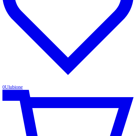
0
Ulubione