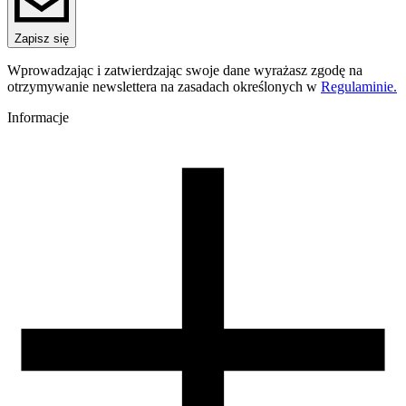
stole roboczym. Każdy projekt może zyskać niepowtarzalny
charakter.
Zapisz się
Efekt inny z każdej strony
Wprowadzając i zatwierdzając swoje dane wyrażasz zgodę na
Połączenie barw sprawia, że model może prezentować się inaczej
otrzymywanie newslettera na zasadach określonych w
Regulaminie.
różnych perspektyw. To świetne rozwiązanie do wydruków, które
są eksponowane, obracane lub oglądane z wielu stron, ponieważ
Informacje
kolor staje się ważną częścią projektu.
Wytrzymałość
PET
-G
PET
-G Magic łączy efekt wizualny z praktycznymi właściwościa
PET
-G. Materiał cechuje się dobrą odpornością mechaniczną,
większą elastycznością niż klasyczne
PLA
i lepszą odpornością n
pękanie. Dzięki temu sprawdzi się nie tylko w dekoracjach, ale
również w bardziej użytkowych projektach.
Łatwość druku
PET
-G Magic drukuje się stabilnie i przewidywalnie przy
odpowiednio dobranych ustawieniach
PET
-G. Materiał dobrze
łączy warstwy, ma niski skurcz i pozwala uzyskać trwałe wydruki
bez konieczności stosowania zamkniętej komory.
Do efektownych i funkcjonalnych projektów