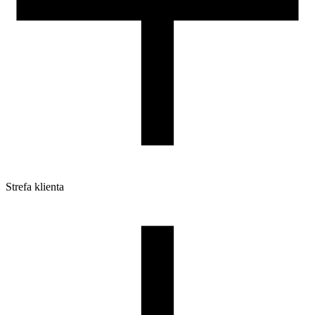
Strefa klienta
Pliki do pobrania
Profile do drukarek 3D
Szpule i opakowania
Zwroty
Reklamacje
Druk 3D - Porady dla początkujących
Jak korzystać z profili ROSA3D?