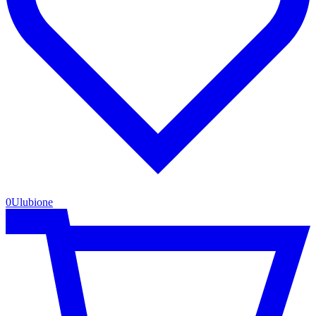
0
Ulubione