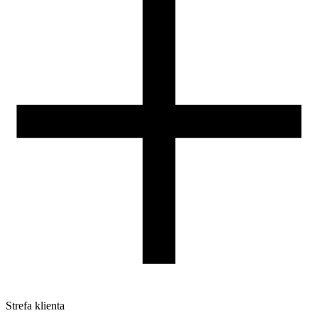
Zasady zwrotów i reklamacji
Nasza szpula
Kontakt
DLA DYSTRYBUTORÓW
Strefa klienta
Pliki do pobrania