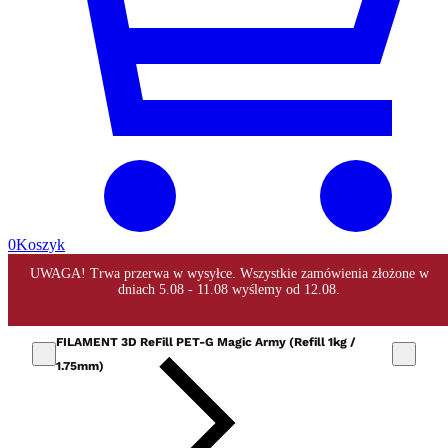
0
Koszyk
FILAMENT 3D ReFill PET-G Magic Army (Refill 1kg /
1.75mm)