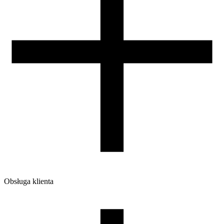
Zamknięta komora
nie wymagana
Warunki suszenia [C/godz]
60/4
Waga szpuli [g]
30
Wymiary szpuli [mm]
99/57/94
Wymiary opakowania [mm]
220/210/65
Waga brutto [g]
1200
Ilość sztuk w opakowaniu zbiorczym:
7
Obsługa klienta
O firmie
Opinie
Regulamin sklepu
Polityka Prywatności oraz Cookies