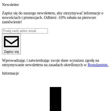
5907753137920
Newsletter
Waga netto [kg]
Refill 1kg
Zapisz się do naszego newslettera, aby otrzymywać informacje o
Średnica [mm]
nowościach i promocjach. Odbierz -10% rabatu na pierwsze
1.75
zamówienie!
Materiał bazowy
PET-G
ReFill
ReFill
Seria
PET-G Magic
Nazwa koloru
Zapisz się
Army
Kolor
Wprowadzając i zatwierdzając swoje dane wyrażasz zgodę na
brązowy, zielony, beżowy
otrzymywanie newslettera na zasadach określonych w
Regulaminie.
Efekt specjalne
trzykolorowy
Informacje
Temperatura dyszy [C]
220-250
Temperatura stołu [C]
60-80
Nawiew [%]
0-60
Temperatura dyszy (szybkie drukowanie) [C]
240-270