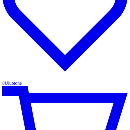
0
Ulubione