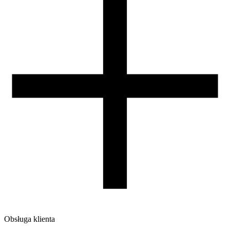
Zamknięta komora
nie wymagana
Warunki suszenia [C/godz]
60/4
Waga szpuli [g]
260
Wymiary szpuli [mm]
200/68/52
Wymiary opakowania [mm]
225/210/75
Waga brutto [g]
1400
Ilość sztuk w opakowaniu zbiorczym:
6
Obsługa klienta
O firmie