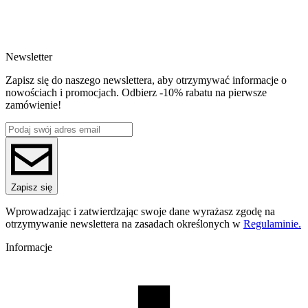
SKU
4896
EAN
5907753138439
Newsletter
Waga netto [kg]
1kg
Zapisz się do naszego newslettera, aby otrzymywać informacje o
Średnica [mm]
nowościach i promocjach. Odbierz -10% rabatu na pierwsze
1.75
zamówienie!
Materiał bazowy
PET-G
Seria
OneFIL3D PETG
Nazwa koloru
White
Kolor
Zapisz się
biały
Temperatura dyszy [C]
Wprowadzając i zatwierdzając swoje dane wyrażasz zgodę na
220-250
otrzymywanie newslettera na zasadach określonych w
Regulaminie.
Temperatura stołu [C]
60-80
Informacje
Nawiew [%]
0-60
Temperatura dyszy (szybkie drukowanie) [C]
240-270