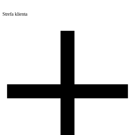
Strefa klienta
Pliki do pobrania
Profile do drukarek 3D
Szpule i opakowania
Zwroty
Reklamacje
Druk 3D - Porady dla początkujących
Jak korzystać z profili ROSA3D?