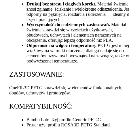
Drukuj bez stresu i ciągłych korekt.
Materiał świetnie
znosi zginanie, ściskanie i wielokrotne odkształcenia. Jes
odporny na pęknięcia, rozdarcia i uderzenia — idealny 
części pracujących.
Wytrzymałość do codziennych zastosowań.
Materiał
świetnie sprawdzi się w częściach użytkowych,
obudowach, uchwytach i elementach narażonych na
obciążenia, oferując lepszą odporność niż
PLA
.
Odporność na wilgoć i temperaturę.
PET
-G jest mniej
wrażliwy na warunki otoczenia, dlatego nadaje się do
elementów używanych wewnątrz i na zewnątrz, także 
podwyższonej temperaturze.
ZASTOSOWANIE
:
OneFIL3D
PETG
sprawdzi się w elementów funkcjonalnych,
obudów, uchwytów i prototypów.
KOMPATYBILNOŚĆ
:
Bambu Lab: użyj profilu Generic
PET
-G.
Prusa: użyj profilu ROSA3D
PETG
Standard.