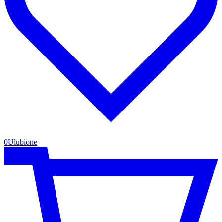
0
Ulubione