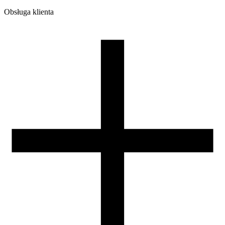
Obsługa klienta
Dodaj do koszyka.
O firmie
Opinie
Regulamin sklepu
Polityka Prywatności oraz Cookies
Zasady zwrotów i reklamacji
Nasza szpula
Kontakt
DLA DYSTRYBUTORÓW