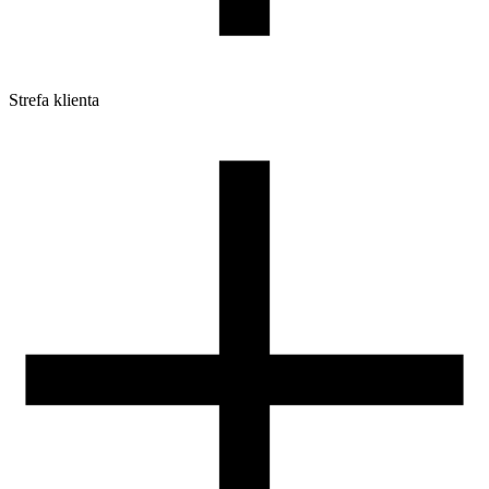
Strefa klienta
Pliki do pobrania
Profile do drukarek 3D
Szpule i opakowania
Zwroty
Reklamacje
Druk 3D - Porady dla początkujących
Jak korzystać z profili ROSA3D?