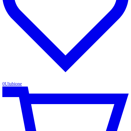
0
Ulubione