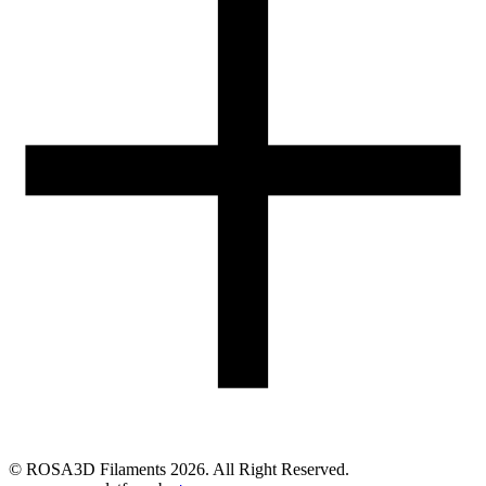
05-074 Hipolitów k. Halinowa
Obsługa zamówień (PL)
+48 698 940 440
Email
eshop@rosa3d.pl
Nasz zespół obsługi klienta jest do Państwa dyspozycji w dni
robocze w godzinach:
od 7:00 do 15:00
Obserwuj nas
©
ROSA3D Filaments
2026
. All Right Reserved.