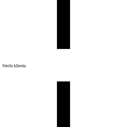
Strefa klienta
Pliki do pobrania
Profile do drukarek 3D
Szpule i opakowania
Zwroty
Reklamacje
Druk 3D - Porady dla początkujących
Jak korzystać z profili ROSA3D?