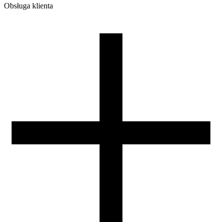
Obsługa klienta
O firmie
Opinie
Regulamin sklepu
Polityka Prywatności oraz Cookies
Zasady zwrotów i reklamacji
Nasza szpula
Kontakt
DLA DYSTRYBUTORÓW