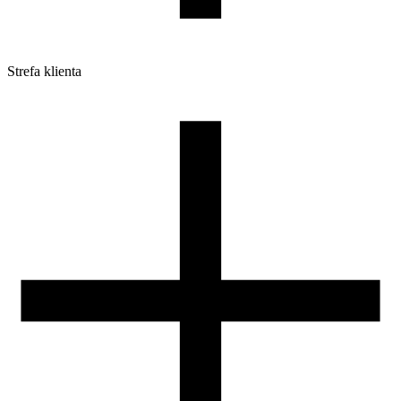
Strefa klienta
Pliki do pobrania
Profile do drukarek 3D
Szpule i opakowania
Zwroty
Reklamacje
Druk 3D - Porady dla początkujących
Jak korzystać z profili ROSA3D?