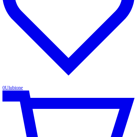
0
Ulubione