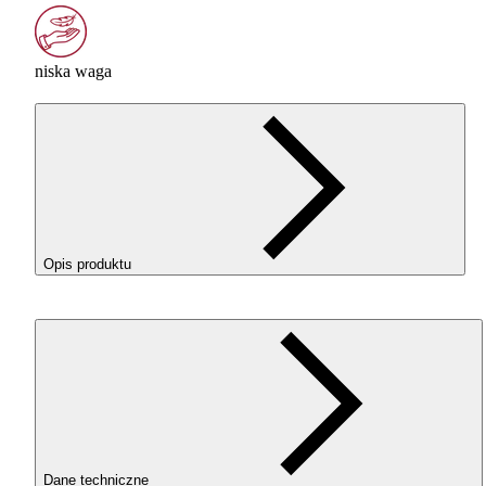
niska waga
Opis produktu
ROSA3D ReFill
PLA
LW
AERO
w kolorze Neon Orange
(Neonowa Pomarańcz) to lekki filament
PLA
wykorzystujący
technologię aktywnej pianki. Pozwala drukować modele o
obniżonej masie, przy zachowaniu dobrej kontroli nad
procesem druku.
DLACZEGO
WARTO
WYBRAĆ
PLA
L
AERO
?
Dane techniczne