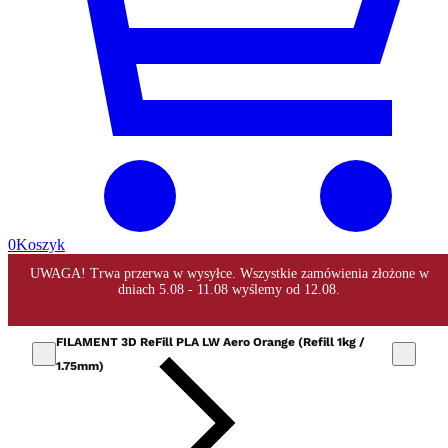
0
Koszyk
FILAMENT 3D ReFill PLA LW Aero Orange (Refill 1kg /
1.75mm)