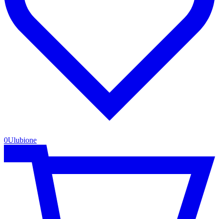
0
Ulubione