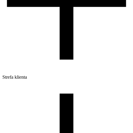
Strefa klienta
Pliki do pobrania
Profile do drukarek 3D
Szpule i opakowania
Zwroty
Reklamacje
Druk 3D - Porady dla początkujących
Jak korzystać z profili ROSA3D?